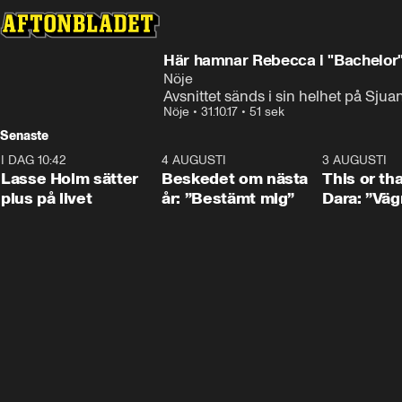
Här hamnar Rebecca i "Bachelor" 
Nöje
Avsnittet sänds i sin helhet på Sjua
Nöje
•
31.10.17
•
51 sek
Senaste
I DAG 10:42
1:04
4 AUGUSTI
0:24
3 AUGUSTI
Lasse Holm sätter
Beskedet om nästa
This or th
plus på livet
år: ”Bestämt mig”
Dara: ”Väg