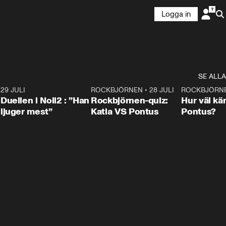
Logga in
SE ALLA
9
29 JULI
0:47
ROCKBJÖRNEN
•
28 JULI
0:15
ROCKBJÖRN
Duellen i Noll2 : ”Han
Rockbjörnen-quiz:
Hur väl kä
ljuger mest”
Katia VS Pontus
Pontus?