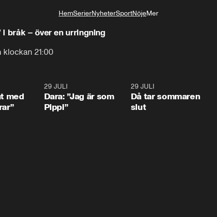
Hem
Serier
Nyheter
Sport
Nöje
Mer
Livsstil
i bråk – över en urringning
n klockan 21:00
1:02
29 JULI
0:41
29 JULI
0:3
at med
Dara: ”Jag är som
Då tar sommaren
rar”
Pippi”
slut