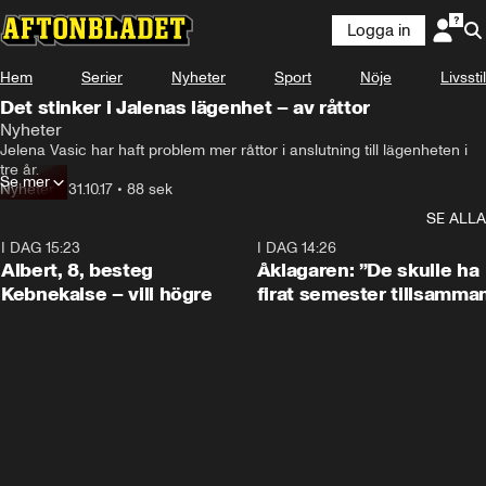
Logga in
Hem
Serier
Nyheter
Sport
Nöje
Livsstil
Det stinker i Jalenas lägenhet – av råttor
Nyheter
Jelena Vasic har haft problem mer råttor i anslutning till lägenheten i 
tre år.
Se mer
Nyheter
•
31.10.17
•
88 sek
SE ALLA
I DAG 15:23
0:54
I DAG 14:26
Albert, 8, besteg
Åklagaren: ”De skulle ha
Kebnekaise – vill högre
firat semester tillsamma