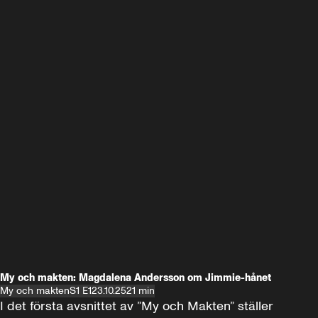
My och makten: Magdalena Andersson om Jimmie-hånet
My och makten
S1 E1
23.10.25
21 min
I det första avsnittet av ”My och Makten” ställer 