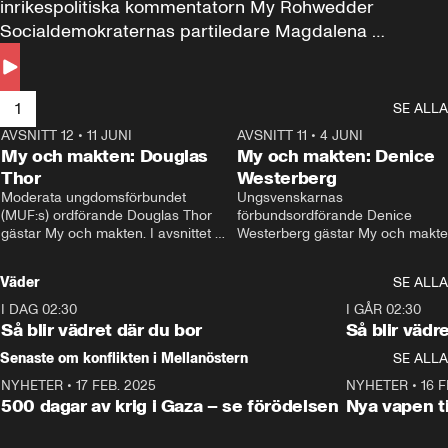
inrikespolitiska kommentatorn My Rohwedder 
Socialdemokraternas partiledare Magdalena 
Andersson till svars.
1
SE ALLA
AVSNITT 12
•
11 JUNI
26:27
AVSNITT 11
•
4 JUNI
2
My och makten: Douglas
My och makten: Denice
Thor
Westerberg
Moderata ungdomsförbundet 
Ungsvenskarnas 
(MUF:s) ordförande Douglas Thor 
förbundsordförande Denice 
gästar My och makten. I avsnittet 
Westerberg gästar My och makten.
diskuteras tonårsutvisningarna och 
avsnittet diskuteras migrationsfrå
hur Moderaterna ska locka väljare till 
och hur SD ska locka kvinnliga 
Väder
SE ALLA
valet i höst. 
väljare. 
I DAG 02:30
1:06
I GÅR 02:30
Så blir vädret där du bor
Så blir vädr
Senaste om konflikten i Mellanöstern
SE ALLA
NYHETER
•
17 FEB. 2025
0:45
NYHETER
•
16 F
500 dagar av krig i Gaza – se förödelsen
Nya vapen ti