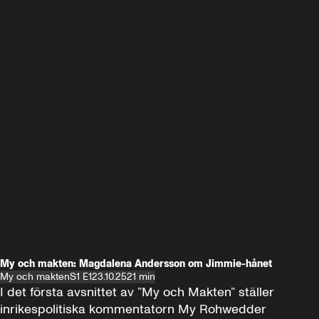
My och makten: Magdalena Andersson om Jimmie-hånet
My och makten
S1 E1
23.10.25
21 min
I det första avsnittet av ”My och Makten” ställer 
inrikespolitiska kommentatorn My Rohwedder 