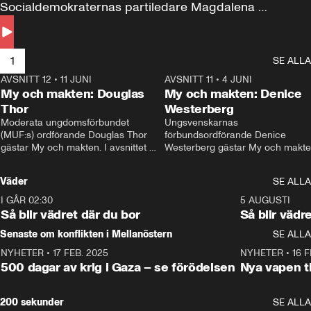
Socialdemokraternas partiledare Magdalena 
Andersson till svars.
1
SE ALLA
AVSNITT 12
•
11 JUNI
26:27
AVSNITT 11
•
4 JUNI
2
My och makten: Douglas
My och makten: Denice
Thor
Westerberg
Moderata ungdomsförbundet 
Ungsvenskarnas 
(MUF:s) ordförande Douglas Thor 
förbundsordförande Denice 
gästar My och makten. I avsnittet 
Westerberg gästar My och makten.
diskuteras tonårsutvisningarna och 
avsnittet diskuteras migrationsfrå
hur Moderaterna ska locka väljare till 
och hur SD ska locka kvinnliga 
Väder
SE ALLA
valet i höst. 
väljare. 
I GÅR 02:30
1:06
5 AUGUSTI
Så blir vädret där du bor
Så blir vädr
Senaste om konflikten i Mellanöstern
SE ALLA
NYHETER
•
17 FEB. 2025
0:45
NYHETER
•
16 F
500 dagar av krig i Gaza – se förödelsen
Nya vapen ti
200 sekunder
SE ALLA