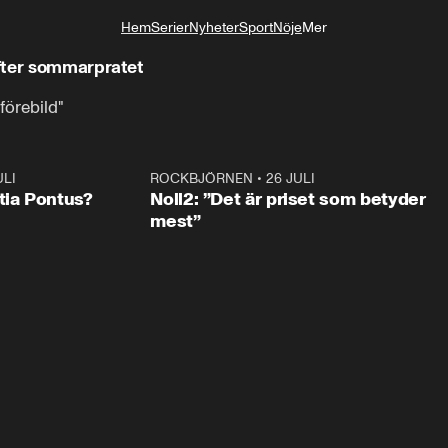
Hem
Serier
Nyheter
Sport
Nöje
Mer
Livsstil
fter sommarpratet
förebild"
ULI
0:46
ROCKBJÖRNEN
•
26 JULI
0:3
tia Pontus?
Noll2: ”Det är priset som betyder
mest”