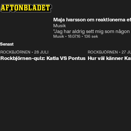
Maja Ivarsson om reaktionerna e
Musik
"Jag har aldrig sett mig som någon 
Musik
•
18.07.16
•
136 sek
Senast
ROCKBJÖRNEN
•
28 JULI
0:15
ROCKBJÖRNEN
•
27 J
Rockbjörnen-quiz: Katia VS Pontus
Hur väl känner Ka