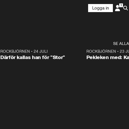
Logga in
SE ALLA
3
ROCKBJÖRNEN
•
24 JULI
0:28
ROCKBJÖRNEN
•
23 J
Därför kallas han för "Stor"
Pekleken med: Ka