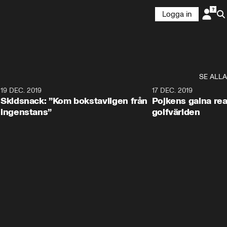
Logga in
SE ALLA
8
19 DEC. 2019
17 DEC. 2019
Skidsnack: ”Kom bokstavligen från
Pojkens galna rea
ingenstans”
golfvärlden