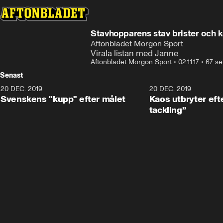
Stavhopparens stav brister och k
Aftonbladet Morgon Sport
Virala listan med Janne
Aftonbladet Morgon Sport
•
02.11.17
•
67 se
Senast
20 DEC. 2019
0:44
20 DEC. 2019
Svenskens "kupp" efter målet
Kaos utbryter efte
tackling”