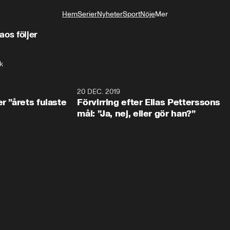
Hem
Serier
Nyheter
Sport
Nöje
Mer
Livsstil
aos följer
k
0:49
20 DEC. 2019
1:0
r ”årets fulaste
Förvirring efter Elias Petterssons
mål: ”Ja, nej, eller gör han?”