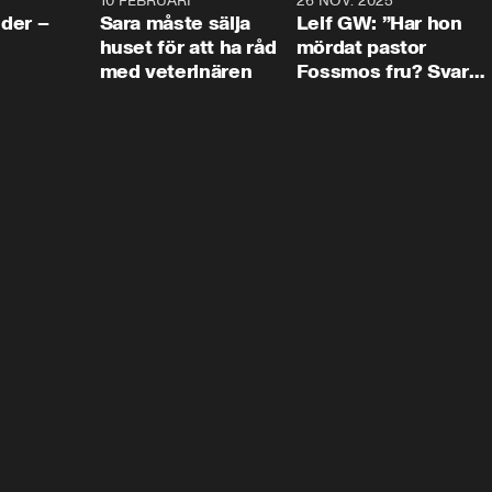
4:24
10 FEBRUARI
4:13
26 NOV. 2025
8:1
der –
Sara måste sälja
Leif GW: ”Har hon
huset för att ha råd
mördat pastor
med veterinären
Fossmos fru? Svar
nej.”