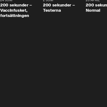
24 JUNI
5:00
2 JUNI
4:23
20 APRIL
200 sekunder –
200 sekunder –
200 sekun
Vaccinfusket,
Testerna
Normal
fortsättningen