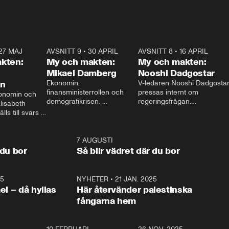
27 MAJ
3:51
AVSNITT 9
•
30 APRIL
24:00
AVSNITT 8
•
16 APRIL
25:1
kten:
My och makten:
My och makten:
Mikael Damberg
Nooshi Dadgostar
on
Ekonomin, 
V-ledaren Nooshi Dadgostar
finansministerrollen och 
pressas internt om 
onomin och 
demografikrisen. 
regeringsfrågan.

lisabeth 
Oppositionen ställs till svars 
I Aftonbladets 
ls till svars 
när Socialdemokraternas 
partiledarutfrågning ”My 
stern gästar 
Mikael Damberg gästar My 
och Makten” sätter hon ner 
My och Makten. 
och Makten. 
foten mot kritikerna:

1:06
7 AUGUSTI
1:0
– Vi ställer upp i val. Ska vi 
 du bor
Så blir vädret där du bor
vara med så sitter vi förstås 
25
1:22
NYHETER
•
21 JAN. 2025
0:5
ael – då hyllas
Här återvänder palestinska
fångarna hem