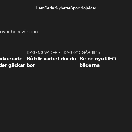
Hem
Serier
Nyheter
Sport
Nöje
Mer
Livsstil
över hela världen
0:38
DAGENS VÄDER
•
I DAG 02:30
1:06
I GÅR 19:15
0:3
akuerade
Så blir vädret där du
Se de nya UFO-
der gäckar
bor
bilderna