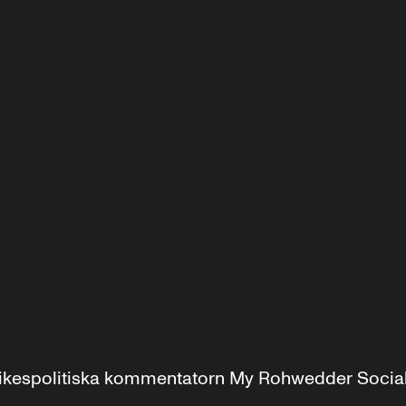
r inrikespolitiska kommentatorn My Rohwedder Soci