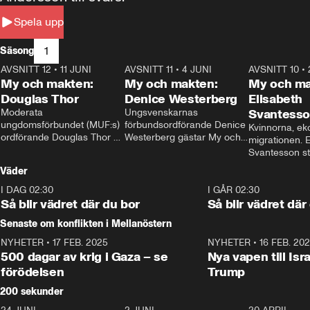
Spela upp
1
Säsong
AVSNITT 12
•
11 JUNI
26:27
AVSNITT 11
•
4 JUNI
23:40
AVSNITT 10
•
My och makten:
My och makten:
My och ma
Douglas Thor
Denice Westerberg
Elisabeth
Moderata 
Ungsvenskarnas 
Svantess
ungdomsförbundet (MUF:s) 
förbundsordförande Denice 
Kvinnorna, ek
ordförande Douglas Thor 
Westerberg gästar My och 
migrationen. E
gästar My och makten. I 
makten. I avsnittet 
Svantesson stäl
avsnittet diskuteras 
diskuteras migrationsfrågan 
när finansmini
Väder
tonårsutvisningarna och hur 
och hur SD ska locka 
Moderaterna ska locka 
kvinnliga väljare. 
I DAG 02:30
1:06
I GÅR 02:30
väljare till valet i höst. 
Så blir vädret där du bor
Så blir vädret där
Senaste om konflikten i Mellanöstern
NYHETER
•
17 FEB. 2025
0:45
NYHETER
•
16 FEB. 20
500 dagar av krig i Gaza – se
Nya vapen till Isr
förödelsen
Trump
200 sekunder