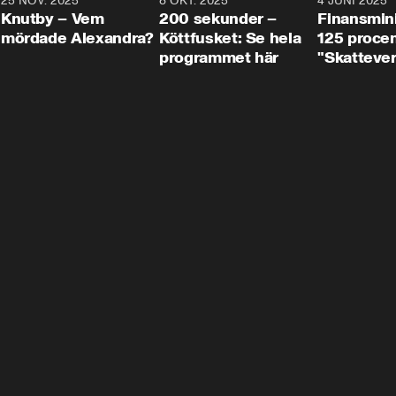
3
25 NOV. 2025
31:05
8 OKT. 2025
4:29
4 JUNI 2025
Knutby – Vem
200 sekunder –
Finansmin
mördade Alexandra?
Köttfusket: Se hela
125 procent
programmet här
"Skattever
viktig uppg