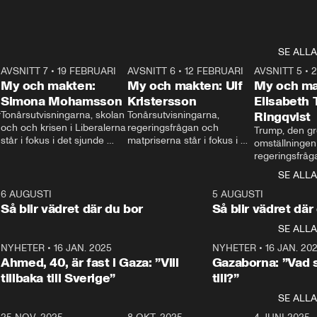
SE ALLA
7
AVSNITT 7
•
19 FEBRUARI
24:30
AVSNITT 6
•
12 FEBRUARI
27:30
AVSNITT 5
•
My och makten:
My och makten: Ulf
My och ma
Simona Mohamsson
Kristersson
Elisabeth
 
Tonårsutvisningarna, skolan 
Tonårsutvisningarna, 
Ringqvist
och och krisen i Liberalerna 
regeringsfrågan och 
Trump, den gr
står i fokus i det sjunde 
matpriserna står i fokus i 
omställningen
avsnittet av ”My och 
det sjätte avsnittet av ”My 
regeringsfråga
makten”. Se när 
och makten”. Se när 
centrum i det 
SE ALLA
Aftonbladets inrikespolitiska 
Aftonbladets inrikespolitiska 
avsnittet av ”
kommentator My 
kommentator My 
6
6 AUGUSTI
1:06
5 AUGUSTI
Makten”. Se nä
Rohwedder ställer 
Rohwedder ställer 
Så blir vädret där du bor
Så blir vädret där
Aftonbladets in
utbildnings- och 
statsminister Ulf Kristersson 
kommentator 
SE ALLA
integrationsminister Simona 
till svars.
Rohwedder stäl
Mohamsson till svars.
Centerpartiets
2
NYHETER
•
16 JAN. 2025
1:01
NYHETER
•
16 JAN. 20
Thand Ring till
Ahmed, 40, är fast i Gaza: ”Vill
Gazaborna: ”Vad s
tillbaka till Sverige”
till?”
SE ALLA