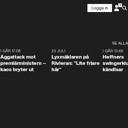
Logga in
SE ALLA
6
I GÅR 17:08
0:37
23 JULI
2:02
I GÅR 13:46
Äggattack mot
Lyxmäklaren på
Heffners
premiärministern –
Rivieran: "Lite friare
swingerklu
kaos bryter ut
här"
kändisar