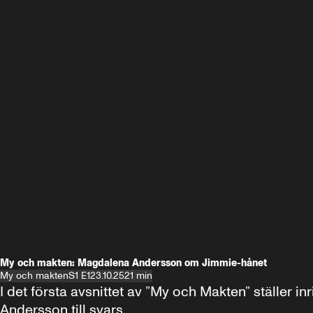
My och makten: Magdalena Andersson om Jimmie-hånet
My och makten
S1 E1
23.10.25
21 min
I det första avsnittet av ”My och Makten” ställe
Andersson till svars.