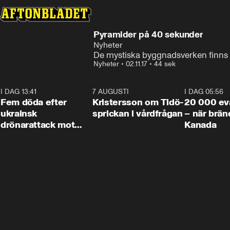
Pyramider på 40 sekunder
Nyheter
De mystiska byggnadsverken finns 
Nyheter
•
02.11.17
•
44 sek
I DAG 13:41
0:29
7 AUGUSTI
0:42
I DAG 05:56
Fem döda efter
Kristersson om Tidö-
20 000 ev
ukrainsk
sprickan i vårdfrågan
– när brän
drönarattack mot
Kanada
bostadshus