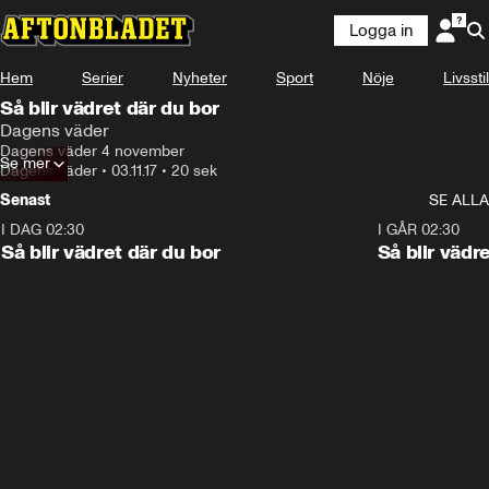
Logga in
Hem
Serier
Nyheter
Sport
Nöje
Livsstil
Så blir vädret där du bor
Dagens väder
Dagens väder 4 november
Se mer
Dagens väder
•
03.11.17
•
20 sek
Senast
SE ALLA
I DAG 02:30
1:06
I GÅR 02:30
Så blir vädret där du bor
Så blir vädr