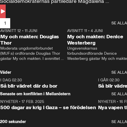
Socialdemokraternas partiledare Magdalena 
Andersson till svars.
1
SE ALLA
AVSNITT 12
•
11 JUNI
26:27
AVSNITT 11
•
4 JUNI
2
My och makten: Douglas
My och makten: Denice
Thor
Westerberg
Moderata ungdomsförbundet 
Ungsvenskarnas 
(MUF:s) ordförande Douglas Thor 
förbundsordförande Denice 
gästar My och makten. I avsnittet 
Westerberg gästar My och makten.
diskuteras tonårsutvisningarna och 
avsnittet diskuteras migrationsfrå
hur Moderaterna ska locka väljare till 
och hur SD ska locka kvinnliga 
Väder
SE ALLA
valet i höst. 
väljare. 
I DAG 02:30
1:06
I GÅR 02:30
Så blir vädret där du bor
Så blir vädr
Senaste om konflikten i Mellanöstern
SE ALLA
NYHETER
•
17 FEB. 2025
0:45
NYHETER
•
16 F
500 dagar av krig i Gaza – se förödelsen
Nya vapen ti
200 sekunder
SE ALLA