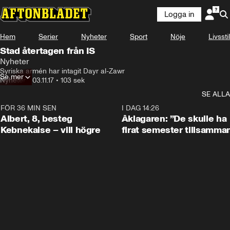
Logga in
Hem
Serier
Nyheter
Sport
Nöje
Livsstil
Stad återtagen från IS
Nyheter
Syriska armén har intagit Dayr al-Zawr
Se mer
Nyheter
•
03.11.17
•
103 sek
SE ALLA
FÖR 36 MIN SEN
0:54
I DAG 14:26
Albert, 8, besteg
Åklagaren: ”De skulle ha
Kebnekaise – vill högre
firat semester tillsamma