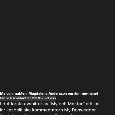
My och makten: Magdalena Andersson om Jimmie-hånet
My och makten
S1 E1
23.10.25
21 min
I det första avsnittet av ”My och Makten” ställer 
inrikespolitiska kommentatorn My Rohwedder 