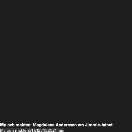
My och makten: Magdalena Andersson om Jimmie-hånet
My och makten
S1 E1
23.10.25
21 min