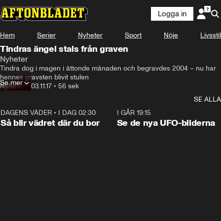
Logga in
Hem
Serier
Nyheter
Sport
Nöje
Livsstil
Tindras ängel stals från graven
Nyheter
Tindra dog i magen i åttonde månaden och begravdes 2004 – nu har 
hennes gravsten blivit stulen
Se mer
Nyheter
•
03.11.17
•
56 sek
SE ALLA
DAGENS VÄDER
•
I DAG 02:30
1:06
I GÅR 19:15
Så blir vädret där du bor
Se de nya UFO-bilderna