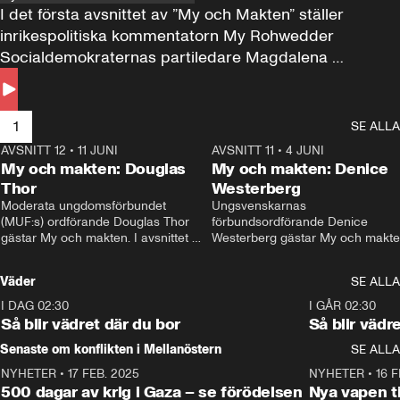
I det första avsnittet av ”My och Makten” ställer 
inrikespolitiska kommentatorn My Rohwedder 
Socialdemokraternas partiledare Magdalena 
Andersson till svars.
1
SE ALLA
AVSNITT 12
•
11 JUNI
26:27
AVSNITT 11
•
4 JUNI
2
My och makten: Douglas
My och makten: Denice
Thor
Westerberg
Moderata ungdomsförbundet 
Ungsvenskarnas 
(MUF:s) ordförande Douglas Thor 
förbundsordförande Denice 
gästar My och makten. I avsnittet 
Westerberg gästar My och makten.
diskuteras tonårsutvisningarna och 
avsnittet diskuteras migrationsfrå
hur Moderaterna ska locka väljare till 
och hur SD ska locka kvinnliga 
Väder
SE ALLA
valet i höst. 
väljare. 
I DAG 02:30
1:06
I GÅR 02:30
Så blir vädret där du bor
Så blir vädr
Senaste om konflikten i Mellanöstern
SE ALLA
NYHETER
•
17 FEB. 2025
0:45
NYHETER
•
16 F
500 dagar av krig i Gaza – se förödelsen
Nya vapen ti