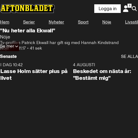
Logga in
Hem
Serier
Nyheter
Sport
Nöje
Livsstil
”Nu heter alla Ekwall”
Nöje
Tv-profilen Patrick Ekwall har gift sig med Hannah Kindstrand
Se mer
Nöje
•
05.11.17
•
41 sek
Senaste
SE ALLA
I DAG 10:42
1:04
4 AUGUSTI
Lasse Holm sätter plus på
Beskedet om nästa år:
livet
”Bestämt mig”