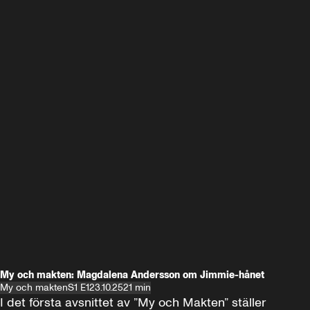
My och makten: Magdalena Andersson om Jimmie-hånet
My och makten
S1 E1
23.10.25
21 min
I det första avsnittet av ”My och Makten” ställer 