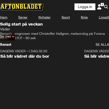
Logga in
Hem
Serier
Nyheter
Sport
Nöje
Livsstil
Solig start på veckan
Väder
Senaste prognosen med Christoffer Hallgren, meteorolog på Foreca.
Se mer
Väder
•
06.11.17
•
80 sek
Senast
SE ALLA
DAGENS VÄDER
•
I DAG 02:30
1:06
DAGENS VÄDE
Så blir vädret där du bor
Så blir vädr