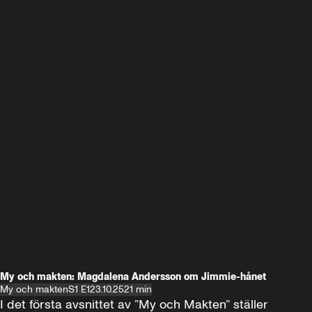
My och makten: Magdalena Andersson om Jimmie-hånet
My och makten
S1 E1
23.10.25
21 min
I det första avsnittet av ”My och Makten” ställer 