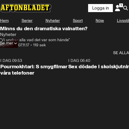
Logga in
Hem
Serier
Nyheter
Sport
Nöje
Livsstil
Minns du den dramatiska valnatten?
Nyheter
"Vi undrar alla vad det var som hände"
Se mer
Nyheter
•
07.11.17
•
119 sek
SE ALLA
I DAG 09:53
1:36
I DAG 06:40
Pourmokhtari: S smygfilmar
Sex dödade i skolskjutni
våra telefoner