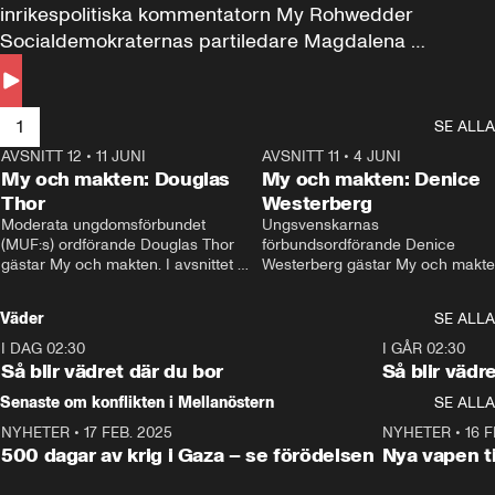
inrikespolitiska kommentatorn My Rohwedder 
Socialdemokraternas partiledare Magdalena 
Andersson till svars.
1
SE ALLA
AVSNITT 12
•
11 JUNI
26:27
AVSNITT 11
•
4 JUNI
2
My och makten: Douglas
My och makten: Denice
Thor
Westerberg
Moderata ungdomsförbundet 
Ungsvenskarnas 
(MUF:s) ordförande Douglas Thor 
förbundsordförande Denice 
gästar My och makten. I avsnittet 
Westerberg gästar My och makten.
diskuteras tonårsutvisningarna och 
avsnittet diskuteras migrationsfrå
hur Moderaterna ska locka väljare till 
och hur SD ska locka kvinnliga 
Väder
SE ALLA
valet i höst. 
väljare. 
I DAG 02:30
1:06
I GÅR 02:30
Så blir vädret där du bor
Så blir vädr
Senaste om konflikten i Mellanöstern
SE ALLA
NYHETER
•
17 FEB. 2025
0:45
NYHETER
•
16 F
500 dagar av krig i Gaza – se förödelsen
Nya vapen ti