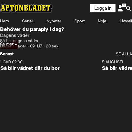
Logga in
Hem
Serier
Nyheter
Sport
Nöje
Livsstil
Behöver du paraply i dag?
Dagens väder
Så blir dagens väder
Se mer
Dagens väder
•
09.11.17
•
20 sek
Senast
SE ALLA
I GÅR 02:30
1:06
5 AUGUSTI
Så blir vädret där du bor
Så blir vädr