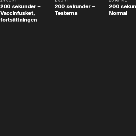
24 JUNI
5:00
2 JUNI
4:23
20 APRIL
200 sekunder –
200 sekunder –
200 sekun
Vaccinfusket,
Testerna
Normal
fortsättningen