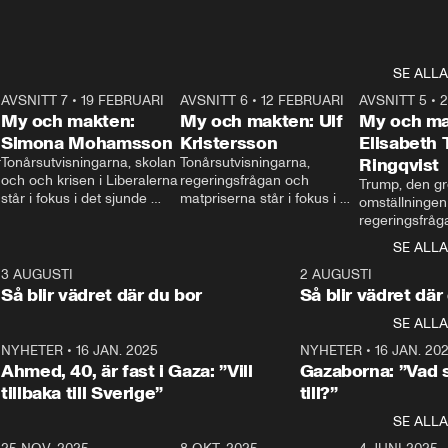
SE ALLA
7
AVSNITT 7
•
19 FEBRUARI
24:30
AVSNITT 6
•
12 FEBRUARI
27:30
AVSNITT 5
•
My och makten:
My och makten: Ulf
My och ma
Simona Mohamsson
Kristersson
Elisabeth
 
Tonårsutvisningarna, skolan 
Tonårsutvisningarna, 
Ringqvist
och och krisen i Liberalerna 
regeringsfrågan och 
Trump, den gr
står i fokus i det sjunde 
matpriserna står i fokus i 
omställningen
avsnittet av ”My och 
det sjätte avsnittet av ”My 
regeringsfråga
makten”. Se när 
och makten”. Se när 
centrum i det 
SE ALLA
Aftonbladets inrikespolitiska 
Aftonbladets inrikespolitiska 
avsnittet av ”
kommentator My 
kommentator My 
6
3 AUGUSTI
1:06
2 AUGUSTI
Makten”. Se nä
Rohwedder ställer 
Rohwedder ställer 
Så blir vädret där du bor
Så blir vädret där
Aftonbladets in
utbildnings- och 
statsminister Ulf Kristersson 
kommentator 
SE ALLA
integrationsminister Simona 
till svars.
Rohwedder stäl
Mohamsson till svars.
Centerpartiets
2
NYHETER
•
16 JAN. 2025
1:01
NYHETER
•
16 JAN. 20
Thand Ring till
Ahmed, 40, är fast i Gaza: ”Vill
Gazaborna: ”Vad s
tillbaka till Sverige”
till?”
SE ALLA