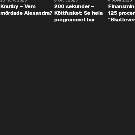
3
25 NOV. 2025
31:05
8 OKT. 2025
4:29
4 JUNI 2025
Knutby – Vem
200 sekunder –
Finansmin
mördade Alexandra?
Köttfusket: Se hela
125 procent
programmet här
"Skattever
viktig uppg