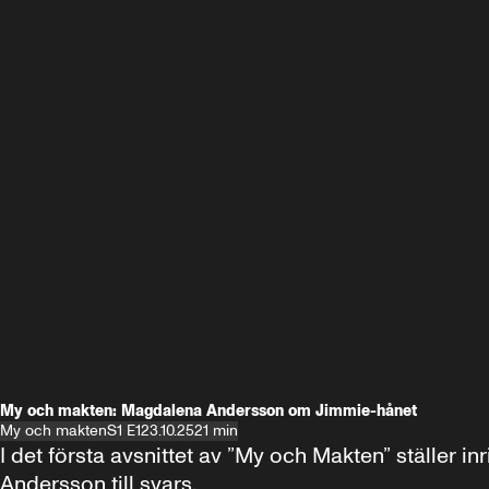
My och makten: Magdalena Andersson om Jimmie-hånet
My och makten
S1 E1
23.10.25
21 min
I det första avsnittet av ”My och Makten” ställe
Andersson till svars.