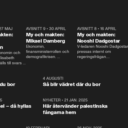
27 MAJ
3:51
AVSNITT 9
•
30 APRIL
24:00
AVSNITT 8
•
16 APRIL
25:1
kten:
My och makten:
My och makten:
Mikael Damberg
Nooshi Dadgostar
on
Ekonomin, 
V-ledaren Nooshi Dadgostar
finansministerrollen och 
pressas internt om 
onomin och 
demografikrisen. 
regeringsfrågan.

lisabeth 
Oppositionen ställs till svars 
I Aftonbladets 
ls till svars 
när Socialdemokraternas 
partiledarutfrågning ”My 
stern gästar 
Mikael Damberg gästar My 
och Makten” sätter hon ner 
My och Makten. 
och Makten. 
foten mot kritikerna:

1:06
4 AUGUSTI
1:0
– Vi ställer upp i val. Ska vi 
 du bor
Så blir vädret där du bor
vara med så sitter vi förstås 
25
1:22
NYHETER
•
21 JAN. 2025
0:5
ael – då hyllas
Här återvänder palestinska
fångarna hem