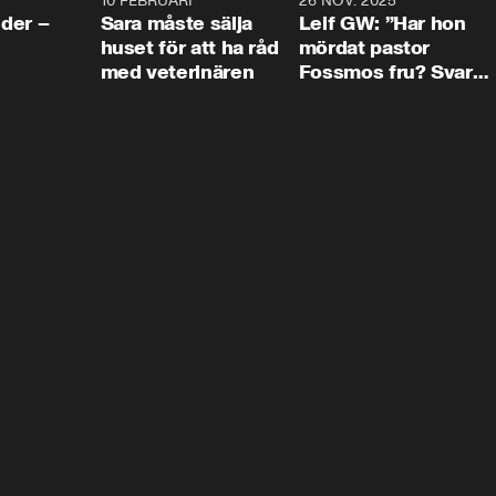
4:24
10 FEBRUARI
4:13
26 NOV. 2025
8:1
der –
Sara måste sälja
Leif GW: ”Har hon
huset för att ha råd
mördat pastor
med veterinären
Fossmos fru? Svar
nej.”