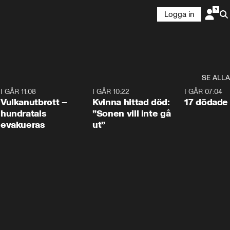
Logga in
SE ALLA
4
I GÅR 11:08
0:27
I GÅR 10:22
1:12
I GÅR 07:04
Vulkanutbrott –
Kvinna hittad död:
17 dödade 
hundratals
”Sonen vill inte gå
evakueras
ut”