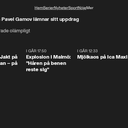
Hem
Serier
Nyheter
Sport
Nöje
Mer
Livsstil
n Pavel Gamov lämnar sitt uppdrag
erade olämpligt
0:33
I GÅR 17:50
1:10
I GÅR 12:33
0:2
 Jakt på
Explosion i Malmö:
Mjölkaos på Ica Maxi
an – på
”Håren på benen
reste sig”