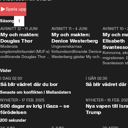
Spela upp
1
Säsong
AVSNITT 12
•
11 JUNI
26:27
AVSNITT 11
•
4 JUNI
23:40
AVSNITT 10
•
My och makten:
My och makten:
My och ma
Douglas Thor
Denice Westerberg
Elisabeth
Moderata 
Ungsvenskarnas 
Svantess
ungdomsförbundet (MUF:s) 
förbundsordförande Denice 
Kvinnorna, ek
ordförande Douglas Thor 
Westerberg gästar My och 
migrationen. E
gästar My och makten. I 
makten. I avsnittet 
Svantesson stäl
avsnittet diskuteras 
diskuteras migrationsfrågan 
när finansmini
Väder
tonårsutvisningarna och hur 
och hur SD ska locka 
Moderaterna ska locka 
kvinnliga väljare. 
I DAG 02:30
1:06
I GÅR 02:30
väljare till valet i höst. 
Så blir vädret där du bor
Så blir vädret där
Senaste om konflikten i Mellanöstern
NYHETER
•
17 FEB. 2025
0:45
NYHETER
•
16 FEB. 20
500 dagar av krig i Gaza – se
Nya vapen till Isr
förödelsen
Trump
200 sekunder