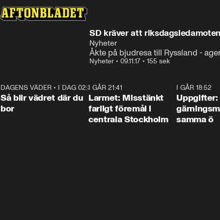
SD kräver att riksdagsledamote
Nyheter
Åkte på bjudresa till Ryssland - ag
Nyheter
•
09.11.17
•
155 sek
DAGENS VÄDER
•
I DAG 02:30
1:06
I GÅR 21:41
0:35
I GÅR 18:52
Så blir vädret där du
Larmet: Misstänkt
Uppgifter:
bor
farligt föremål i
gärningsm
centrala Stockholm
samma ö