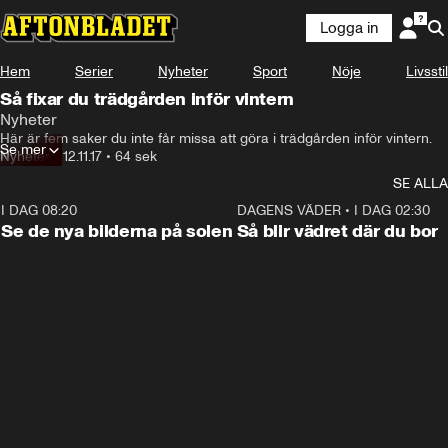
Logga in
Hem
Serier
Nyheter
Sport
Nöje
Livsstil
Så fixar du trädgården inför vintern
Nyheter
Här är fem saker du inte får missa att göra i trädgården inför vintern.
Se mer
Nyheter
•
12.11.17
•
64 sek
SE ALLA
I DAG 08:20
0:19
DAGENS VÄDER
•
I DAG 02:30
Se de nya bilderna på solen
Så blir vädret där du bor