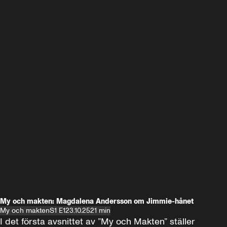
My och makten: Magdalena Andersson om Jimmie-hånet
My och makten
S1 E1
23.10.25
21 min
I det första avsnittet av ”My och Makten” ställer 