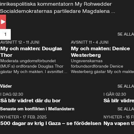
inrikespolitiska kommentatorn My Rohwedder 
Socialdemokraternas partiledare Magdalena 
Andersson till svars.
1
SE ALLA
AVSNITT 12
•
11 JUNI
26:27
AVSNITT 11
•
4 JUNI
2
My och makten: Douglas
My och makten: Denice
Thor
Westerberg
Moderata ungdomsförbundet 
Ungsvenskarnas 
(MUF:s) ordförande Douglas Thor 
förbundsordförande Denice 
gästar My och makten. I avsnittet 
Westerberg gästar My och makten.
diskuteras tonårsutvisningarna och 
avsnittet diskuteras migrationsfrå
hur Moderaterna ska locka väljare till 
och hur SD ska locka kvinnliga 
Väder
SE ALLA
valet i höst. 
väljare. 
I DAG 02:30
1:06
I GÅR 02:30
Så blir vädret där du bor
Så blir vädr
Senaste om konflikten i Mellanöstern
SE ALLA
NYHETER
•
17 FEB. 2025
0:45
NYHETER
•
16 F
500 dagar av krig i Gaza – se förödelsen
Nya vapen ti