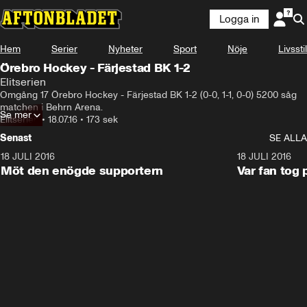
Logga in
Hem
Serier
Nyheter
Sport
Nöje
Livsstil
Örebro Hockey - Färjestad BK 1-2
Elitserien
Omgång 17 Örebro Hockey - Färjestad BK 1-2 (0-0, 1-1, 0-0) 5200 såg 
matchen i Behrn Arena.
Se mer
Elitserien
•
18.07.16
•
173 sek
Senast
SE ALLA
18 JULI 2016
2:52
18 JULI 2016
Möt den enögde supportern
Var fan tog