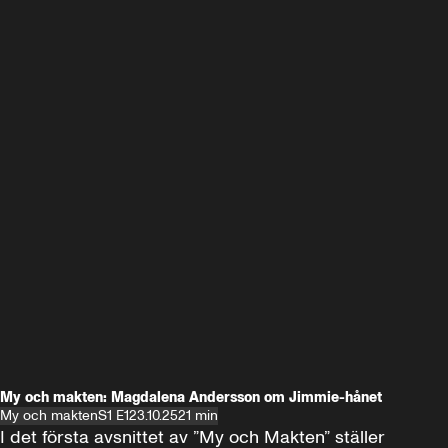
My och makten: Magdalena Andersson om Jimmie-hånet
My och makten
S1 E1
23.10.25
21 min
I det första avsnittet av ”My och Makten” ställer 