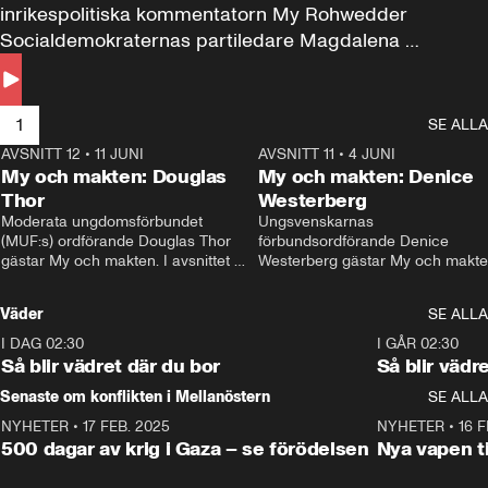
inrikespolitiska kommentatorn My Rohwedder 
Socialdemokraternas partiledare Magdalena 
Andersson till svars.
1
SE ALLA
AVSNITT 12
•
11 JUNI
26:27
AVSNITT 11
•
4 JUNI
2
My och makten: Douglas
My och makten: Denice
Thor
Westerberg
Moderata ungdomsförbundet 
Ungsvenskarnas 
(MUF:s) ordförande Douglas Thor 
förbundsordförande Denice 
gästar My och makten. I avsnittet 
Westerberg gästar My och makten.
diskuteras tonårsutvisningarna och 
avsnittet diskuteras migrationsfrå
hur Moderaterna ska locka väljare till 
och hur SD ska locka kvinnliga 
Väder
SE ALLA
valet i höst. 
väljare. 
I DAG 02:30
1:06
I GÅR 02:30
Så blir vädret där du bor
Så blir vädr
Senaste om konflikten i Mellanöstern
SE ALLA
NYHETER
•
17 FEB. 2025
0:45
NYHETER
•
16 F
500 dagar av krig i Gaza – se förödelsen
Nya vapen ti