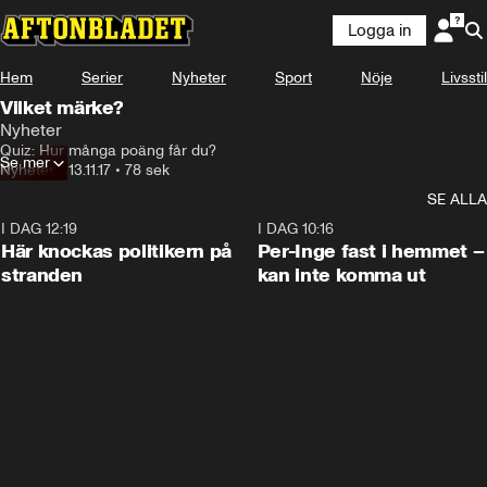
Logga in
Hem
Serier
Nyheter
Sport
Nöje
Livsstil
Vilket märke?
Nyheter
Quiz: Hur många poäng får du?
Se mer
Nyheter
•
13.11.17
•
78 sek
SE ALLA
I DAG 12:19
0:45
I DAG 10:16
Här knockas politikern på
Per-Inge fast i hemmet –
stranden
kan inte komma ut