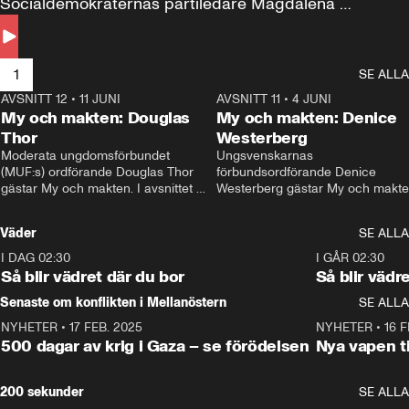
Socialdemokraternas partiledare Magdalena 
Andersson till svars.
1
SE ALLA
AVSNITT 12
•
11 JUNI
26:27
AVSNITT 11
•
4 JUNI
2
My och makten: Douglas
My och makten: Denice
Thor
Westerberg
Moderata ungdomsförbundet 
Ungsvenskarnas 
(MUF:s) ordförande Douglas Thor 
förbundsordförande Denice 
gästar My och makten. I avsnittet 
Westerberg gästar My och makten.
diskuteras tonårsutvisningarna och 
avsnittet diskuteras migrationsfrå
hur Moderaterna ska locka väljare till 
och hur SD ska locka kvinnliga 
Väder
SE ALLA
valet i höst. 
väljare. 
I DAG 02:30
1:06
I GÅR 02:30
Så blir vädret där du bor
Så blir vädr
Senaste om konflikten i Mellanöstern
SE ALLA
NYHETER
•
17 FEB. 2025
0:45
NYHETER
•
16 F
500 dagar av krig i Gaza – se förödelsen
Nya vapen ti
200 sekunder
SE ALLA