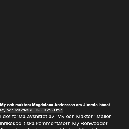
My och makten: Magdalena Andersson om Jimmie-hånet
My och makten
S1 E1
23.10.25
21 min
I det första avsnittet av ”My och Makten” ställer 
inrikespolitiska kommentatorn My Rohwedder 