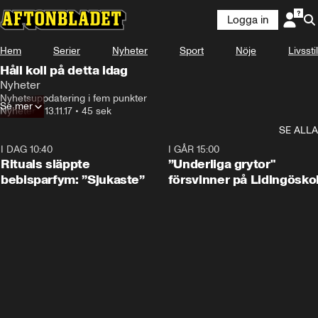
Logga in
Hem
Serier
Nyheter
Sport
Nöje
Livsstil
Håll koll på detta idag
Nyheter
Nyhetsuppdatering i fem punkter
Se mer
Nyheter
•
13.11.17
•
45 sek
SE ALLA
I DAG 10:40
1:01
I GÅR 15:00
Rituals släppte
”Underliga grytor"
bebisparfym: ”Sjukaste”
försvinner på Lidingösko