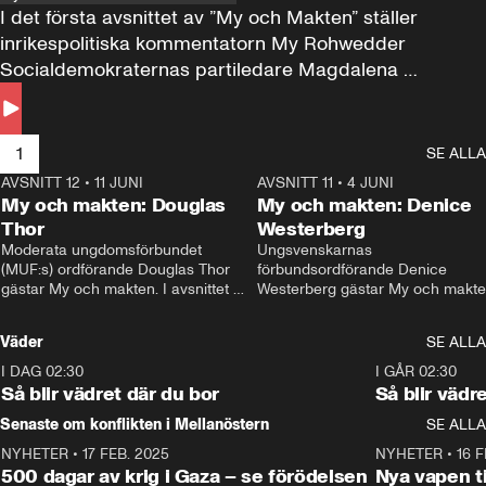
I det första avsnittet av ”My och Makten” ställer 
inrikespolitiska kommentatorn My Rohwedder 
Socialdemokraternas partiledare Magdalena 
Andersson till svars.
1
SE ALLA
AVSNITT 12
•
11 JUNI
26:27
AVSNITT 11
•
4 JUNI
2
My och makten: Douglas
My och makten: Denice
Thor
Westerberg
Moderata ungdomsförbundet 
Ungsvenskarnas 
(MUF:s) ordförande Douglas Thor 
förbundsordförande Denice 
gästar My och makten. I avsnittet 
Westerberg gästar My och makten.
diskuteras tonårsutvisningarna och 
avsnittet diskuteras migrationsfrå
hur Moderaterna ska locka väljare till 
och hur SD ska locka kvinnliga 
Väder
SE ALLA
valet i höst. 
väljare. 
I DAG 02:30
1:06
I GÅR 02:30
Så blir vädret där du bor
Så blir vädr
Senaste om konflikten i Mellanöstern
SE ALLA
NYHETER
•
17 FEB. 2025
0:45
NYHETER
•
16 F
500 dagar av krig i Gaza – se förödelsen
Nya vapen ti