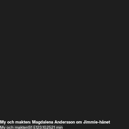
My och makten: Magdalena Andersson om Jimmie-hånet
My och makten
S1 E1
23.10.25
21 min