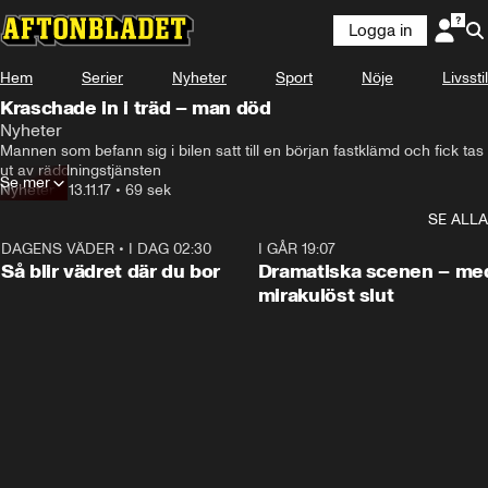
Logga in
Hem
Serier
Nyheter
Sport
Nöje
Livsstil
Kraschade in i träd – man död
Nyheter
Mannen som befann sig i bilen satt till en början fastklämd och fick tas 
ut av räddningstjänsten
Se mer
Nyheter
•
13.11.17
•
69 sek
SE ALLA
DAGENS VÄDER
•
I DAG 02:30
1:06
I GÅR 19:07
Så blir vädret där du bor
Dramatiska scenen – me
mirakulöst slut