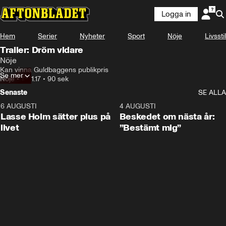
Logga in
Hem
Serier
Nyheter
Sport
Nöje
Livsstil
Trailer: Dröm vidare
Nöje
Kan vinna Guldbaggens publikpris
Se mer
Nöje
•
13.11.17
•
90 sek
Senaste
SE ALLA
6 AUGUSTI
1:04
4 AUGUSTI
Lasse Holm sätter plus på
Beskedet om nästa år:
livet
”Bestämt mig”