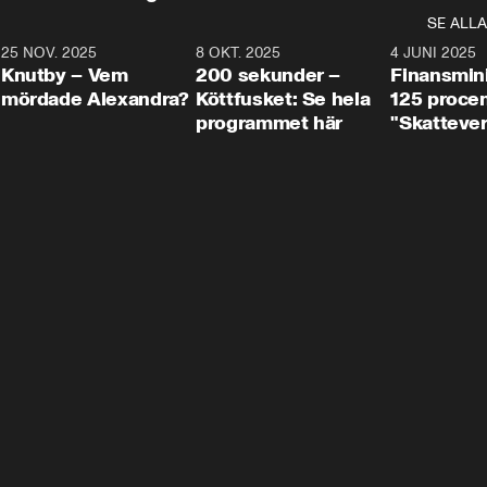
SE ALLA
3
25 NOV. 2025
31:05
8 OKT. 2025
4:29
4 JUNI 2025
Knutby – Vem
200 sekunder –
Finansmin
mördade Alexandra?
Köttfusket: Se hela
125 procent
programmet här
"Skattever
viktig uppg