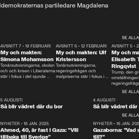
aldemokraternas partiledare Magdalena 
SE ALLA
7
AVSNITT 7
•
19 FEBRUARI
24:30
AVSNITT 6
•
12 FEBRUARI
27:30
AVSNITT 5
•
My och makten:
My och makten: Ulf
My och ma
Simona Mohamsson
Kristersson
Elisabeth
 
Tonårsutvisningarna, skolan 
Tonårsutvisningarna, 
Ringqvist
och och krisen i Liberalerna 
regeringsfrågan och 
Trump, den gr
står i fokus i det sjunde 
matpriserna står i fokus i 
omställningen
avsnittet av ”My och 
det sjätte avsnittet av ”My 
regeringsfråga
makten”. Se när 
och makten”. Se när 
centrum i det 
SE ALLA
Aftonbladets inrikespolitiska 
Aftonbladets inrikespolitiska 
avsnittet av ”
kommentator My 
kommentator My 
6
5 AUGUSTI
1:06
4 AUGUSTI
Makten”. Se nä
Rohwedder ställer 
Rohwedder ställer 
Så blir vädret där du bor
Så blir vädret där
Aftonbladets in
utbildnings- och 
statsminister Ulf Kristersson 
kommentator 
SE ALLA
integrationsminister Simona 
till svars.
Rohwedder stäl
Mohamsson till svars.
Centerpartiets
2
NYHETER
•
16 JAN. 2025
1:01
NYHETER
•
16 JAN. 20
Thand Ring till
Ahmed, 40, är fast i Gaza: ”Vill
Gazaborna: ”Vad s
tillbaka till Sverige”
till?”