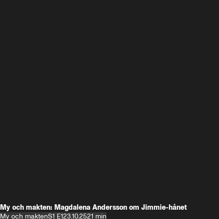
My och makten: Magdalena Andersson om Jimmie-hånet
My och makten
S1 E1
23.10.25
21 min