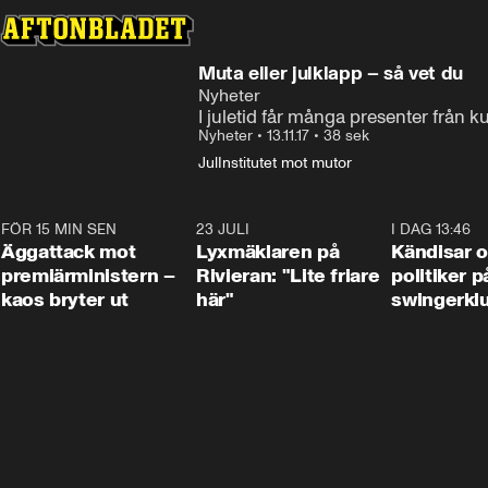
Muta eller julklapp – så vet du
Nyheter
I juletid får många presenter från 
Nyheter
•
13.11.17
•
38 sek
Jul
Institutet mot mutor
FÖR 15 MIN SEN
0:37
23 JULI
2:02
I DAG 13:46
Äggattack mot
Lyxmäklaren på
Kändisar 
premiärministern –
Rivieran: "Lite friare
politiker 
kaos bryter ut
här"
swingerkl