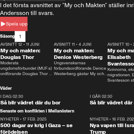
I det första avsnittet av ”My och Makten” ställe
Andersson till svars.
Spela upp
1
Säsong
AVSNITT 12
•
11 JUNI
26:27
AVSNITT 11
•
4 JUNI
23:40
AVSNITT 10
•
My och makten:
My och makten:
My och ma
Douglas Thor
Denice Westerberg
Elisabeth
Moderata 
Ungsvenskarnas 
Svantess
ungdomsförbundet (MUF:s) 
förbundsordförande Denice 
Kvinnorna, ek
ordförande Douglas Thor 
Westerberg gästar My och 
migrationen. E
gästar My och makten. I 
makten. I avsnittet 
Svantesson stäl
avsnittet diskuteras 
diskuteras migrationsfrågan 
när finansmini
Väder
tonårsutvisningarna och hur 
och hur SD ska locka 
Moderaterna ska locka 
kvinnliga väljare. 
I DAG 02:30
1:06
I GÅR 02:30
väljare till valet i höst. 
Så blir vädret där du bor
Så blir vädret där
Senaste om konflikten i Mellanöstern
NYHETER
•
17 FEB. 2025
0:45
NYHETER
•
16 FEB. 20
500 dagar av krig i Gaza – se
Nya vapen till Isr
förödelsen
Trump