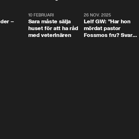
4:24
10 FEBRUARI
4:13
26 NOV. 2025
8:1
der –
Sara måste sälja
Leif GW: ”Har hon
huset för att ha råd
mördat pastor
med veterinären
Fossmos fru? Svar
nej.”