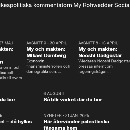
r inrikespolitiska kommentatorn My Rohwedder Soci
27 MAJ
3:51
AVSNITT 9
•
30 APRIL
24:00
AVSNITT 8
•
16 APRIL
25:1
kten:
My och makten:
My och makten:
Mikael Damberg
Nooshi Dadgostar
on
Ekonomin, 
V-ledaren Nooshi Dadgostar
finansministerrollen och 
pressas internt om 
onomin och 
demografikrisen. 
regeringsfrågan.

lisabeth 
Oppositionen ställs till svars 
I Aftonbladets 
ls till svars 
när Socialdemokraternas 
partiledarutfrågning ”My 
stern gästar 
Mikael Damberg gästar My 
och Makten” sätter hon ner 
My och Makten. 
och Makten. 
foten mot kritikerna:

1:06
6 AUGUSTI
1:0
– Vi ställer upp i val. Ska vi 
 du bor
Så blir vädret där du bor
vara med så sitter vi förstås 
25
1:22
NYHETER
•
21 JAN. 2025
0:5
ael – då hyllas
Här återvänder palestinska
fångarna hem