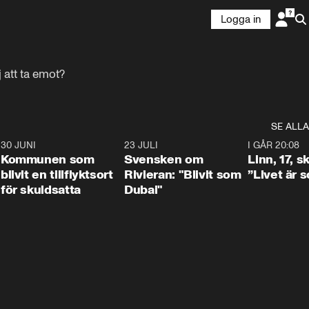
Logga in
 att ta emot?
SE ALLA
7
30 JUNI
1:24
23 JULI
1:42
I GÅR 20:08
Kommunen som
Svensken om
Linn, 17, s
blivit en tillflyktsort
Rivieran: "Blivit som
”Livet är 
för skuldsatta
Dubai"