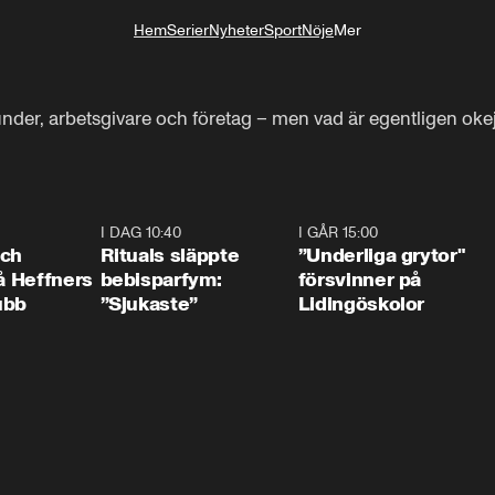
Hem
Serier
Nyheter
Sport
Nöje
Mer
Livsstil
kunder, arbetsgivare och företag – men vad är egentligen okej
0:55
I DAG 10:40
1:01
I GÅR 15:00
1:0
och
Rituals släppte
”Underliga grytor"
på Heffners
bebisparfym:
försvinner på
ubb
”Sjukaste”
Lidingöskolor