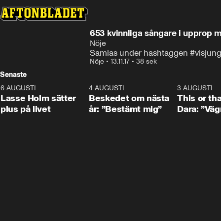
653 kvinnliga sångare i upprop 
Nöje
Samlas under hashtaggen #visjung
Nöje
•
13.11.17
•
38 sek
Senaste
6 AUGUSTI
1:04
4 AUGUSTI
0:24
3 AUGUSTI
Lasse Holm sätter
Beskedet om nästa
This or th
plus på livet
år: ”Bestämt mig”
Dara: ”Väg