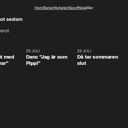
Hem
Serier
Nyheter
Sport
Nöje
Mer
Livsstil
mot sexism
erut
1:02
29 JULI
0:41
29 JULI
0:3
at med
Dara: ”Jag är som
Då tar sommaren
rar”
Pippi”
slut