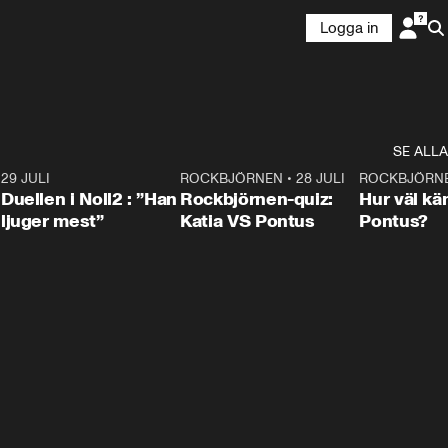
Logga in
SE ALLA
9
29 JULI
0:47
ROCKBJÖRNEN
•
28 JULI
0:15
ROCKBJÖRN
Duellen i Noll2 : ”Han
Rockbjörnen-quiz:
Hur väl kä
ljuger mest”
Katia VS Pontus
Pontus?