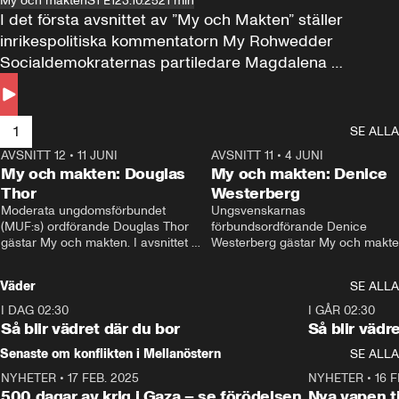
My och makten
S1 E1
23.10.25
21 min
I det första avsnittet av ”My och Makten” ställer 
inrikespolitiska kommentatorn My Rohwedder 
Socialdemokraternas partiledare Magdalena 
Andersson till svars.
1
SE ALLA
AVSNITT 12
•
11 JUNI
26:27
AVSNITT 11
•
4 JUNI
2
My och makten: Douglas
My och makten: Denice
Thor
Westerberg
Moderata ungdomsförbundet 
Ungsvenskarnas 
(MUF:s) ordförande Douglas Thor 
förbundsordförande Denice 
gästar My och makten. I avsnittet 
Westerberg gästar My och makten.
diskuteras tonårsutvisningarna och 
avsnittet diskuteras migrationsfrå
hur Moderaterna ska locka väljare till 
och hur SD ska locka kvinnliga 
Väder
SE ALLA
valet i höst. 
väljare. 
I DAG 02:30
1:06
I GÅR 02:30
Så blir vädret där du bor
Så blir vädr
Senaste om konflikten i Mellanöstern
SE ALLA
NYHETER
•
17 FEB. 2025
0:45
NYHETER
•
16 F
500 dagar av krig i Gaza – se förödelsen
Nya vapen ti