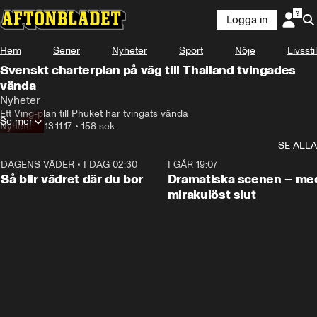
Logga in
Hem
Serier
Nyheter
Sport
Nöje
Livsstil
Svenskt charterplan på väg till Thailand tvingades
vända
Nyheter
Ett Ving-plan till Phuket har tvingats vända
Se mer
Nyheter
•
13.11.17
•
158 sek
SE ALLA
DAGENS VÄDER
•
I DAG 02:30
1:06
I GÅR 19:07
Så blir vädret där du bor
Dramatiska scenen – me
mirakulöst slut