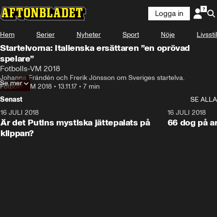
Logga in
Hem
Serier
Nyheter
Sport
Nöje
Livsstil
Startelvorna: Italienska ersättaren ”en oprövad
spelare”
Fotbolls-VM 2018
Johanna Frändén och Frerik Jönsson om Sveriges startelva.
Se mer
Fotbolls-VM 2018
•
13.11.17
•
7 min
Senast
SE ALLA
16 JULI 2018
1:05:59
16 JULI 2018
Är det Putins mystiska jättepalats på
66 dog på a
klippan?