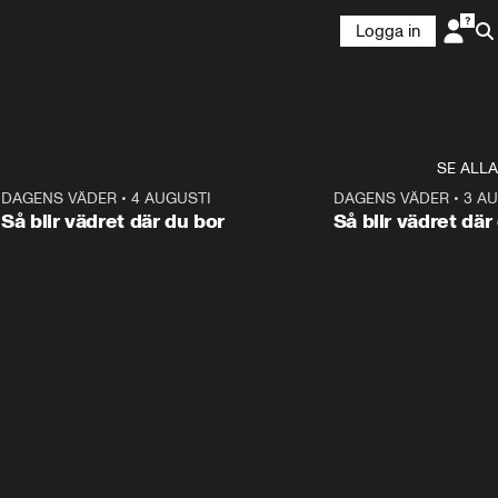
Logga in
SE ALLA
6
DAGENS VÄDER
•
4 AUGUSTI
1:06
DAGENS VÄDER
•
3 A
Så blir vädret där du bor
Så blir vädret där