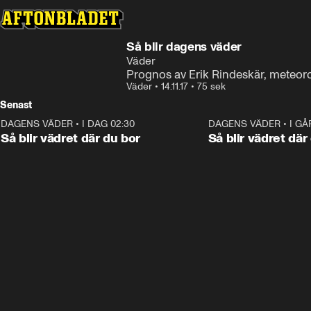
Så blir dagens väder
Väder
Prognos av Erik Rindeskär, meteor
Väder
•
14.11.17
•
75 sek
Senast
DAGENS VÄDER
•
I DAG 02:30
1:06
DAGENS VÄDER
•
I GÅ
Så blir vädret där du bor
Så blir vädret där