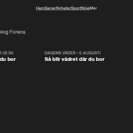
Hem
Serier
Nyheter
Sport
Nöje
Mer
Livsstil
olog Foreca.
R 02:30
1:06
DAGENS VÄDER
•
5 AUGUSTI
1:0
 du bor
Så blir vädret där du bor