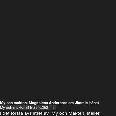
My och makten: Magdalena Andersson om Jimmie-hånet
My och makten
S1 E1
23.10.25
21 min
I det första avsnittet av ”My och Makten” ställer 