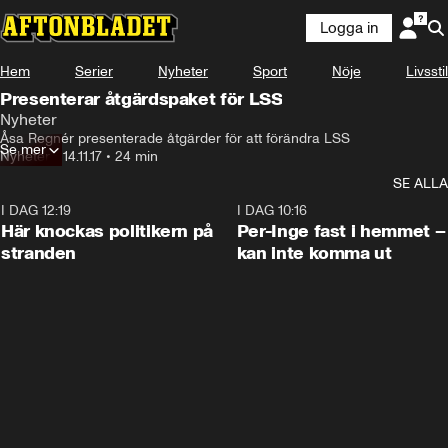
Logga in
Hem
Serier
Nyheter
Sport
Nöje
Livsstil
Presenterar åtgärdspaket för LSS
Nyheter
Åsa Regnér presenterade åtgärder för att förändra LSS
Se mer
Nyheter
•
14.11.17
•
24 min
SE ALLA
I DAG 12:19
0:45
I DAG 10:16
Här knockas politikern på
Per-Inge fast i hemmet –
stranden
kan inte komma ut