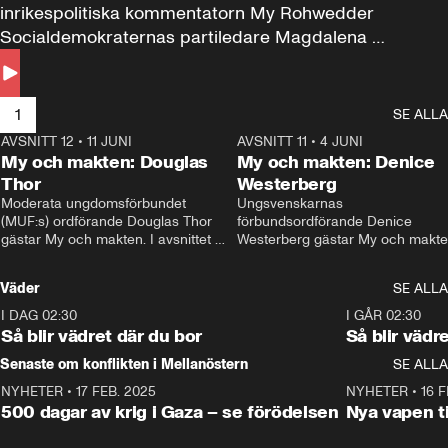
inrikespolitiska kommentatorn My Rohwedder 
Socialdemokraternas partiledare Magdalena 
Andersson till svars.
1
SE ALLA
AVSNITT 12
•
11 JUNI
26:27
AVSNITT 11
•
4 JUNI
2
My och makten: Douglas
My och makten: Denice
Thor
Westerberg
Moderata ungdomsförbundet 
Ungsvenskarnas 
(MUF:s) ordförande Douglas Thor 
förbundsordförande Denice 
gästar My och makten. I avsnittet 
Westerberg gästar My och makten.
diskuteras tonårsutvisningarna och 
avsnittet diskuteras migrationsfrå
hur Moderaterna ska locka väljare till 
och hur SD ska locka kvinnliga 
Väder
SE ALLA
valet i höst. 
väljare. 
I DAG 02:30
1:06
I GÅR 02:30
Så blir vädret där du bor
Så blir vädr
Senaste om konflikten i Mellanöstern
SE ALLA
NYHETER
•
17 FEB. 2025
0:45
NYHETER
•
16 F
500 dagar av krig i Gaza – se förödelsen
Nya vapen ti