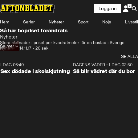
Logga in
Hem
Serier
Nyheter
Sport
Nöje
Livsstil
Så har bopriset förändrats
Nyheter
Stora skillnader i priset per kvadratmeter för en bostad i Sverige.
Se mer
Nyheter
•
14.11.17
•
26 sek
SE ALLA
I DAG 06:40
0:47
DAGENS VÄDER
•
I DAG 02:30
Sex dödade i skolskjutning
Så blir vädret där du bor