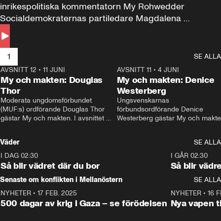
inrikespolitiska kommentatorn My Rohwedder 
Socialdemokraternas partiledare Magdalena 
Andersson till svars.
1
SE ALLA
AVSNITT 12
•
11 JUNI
26:27
AVSNITT 11
•
4 JUNI
2
My och makten: Douglas
My och makten: Denice
Thor
Westerberg
Moderata ungdomsförbundet 
Ungsvenskarnas 
(MUF:s) ordförande Douglas Thor 
förbundsordförande Denice 
gästar My och makten. I avsnittet 
Westerberg gästar My och makten.
diskuteras tonårsutvisningarna och 
avsnittet diskuteras migrationsfrå
hur Moderaterna ska locka väljare till 
och hur SD ska locka kvinnliga 
Väder
SE ALLA
valet i höst. 
väljare. 
I DAG 02:30
1:06
I GÅR 02:30
Så blir vädret där du bor
Så blir vädr
Senaste om konflikten i Mellanöstern
SE ALLA
NYHETER
•
17 FEB. 2025
0:45
NYHETER
•
16 F
500 dagar av krig i Gaza – se förödelsen
Nya vapen ti