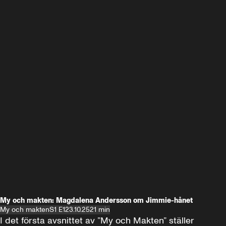
My och makten: Magdalena Andersson om Jimmie-hånet
My och makten
S1 E1
23.10.25
21 min
I det första avsnittet av ”My och Makten” ställer 