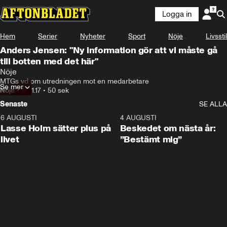
Logga in
Hem
Serier
Nyheter
Sport
Nöje
Livsstil
Anders Jensen: "Ny information gör att vi måste gå
till botten med det här"
Nöje
MTGs vd om utredningen mot en medarbetare
Se mer
Nöje
•
14.11.17
•
50 sek
Senaste
SE ALLA
6 AUGUSTI
1:04
4 AUGUSTI
Lasse Holm sätter plus på
Beskedet om nästa år:
livet
”Bestämt mig”