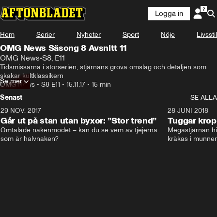
Logga in
Hem
Serier
Nyheter
Sport
Nöje
Livsstil
OMG News Säsong 8 Avsnitt 11
OMG News
•
S8, E11
Tidsmissarna i storserien, stjärnans grova omslag och detaljen som 
skakar kultklassikern
Se mer
OMG News
•
S8 E11
•
15.11.17
•
15 min
Senast
SE ALLA
29 NOV. 2017
14:21
28 JUNI 2018
Går ut på stan utan byxor: ”Stor trend”
Tuggar kro
Omtalade nakenmodet – kan du se vem av tjejerna 
Megastjärnan hit
som är halvnaken?
kräkas i munnen