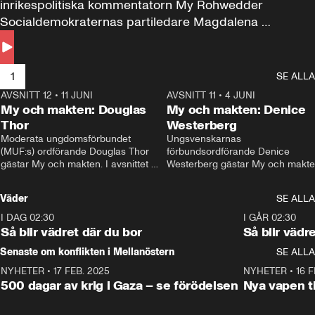
inrikespolitiska kommentatorn My Rohwedder 
Socialdemokraternas partiledare Magdalena 
Andersson till svars.
1
SE ALLA
AVSNITT 12
•
11 JUNI
26:27
AVSNITT 11
•
4 JUNI
2
My och makten: Douglas
My och makten: Denice
Thor
Westerberg
Moderata ungdomsförbundet 
Ungsvenskarnas 
(MUF:s) ordförande Douglas Thor 
förbundsordförande Denice 
gästar My och makten. I avsnittet 
Westerberg gästar My och makten.
diskuteras tonårsutvisningarna och 
avsnittet diskuteras migrationsfrå
hur Moderaterna ska locka väljare till 
och hur SD ska locka kvinnliga 
Väder
SE ALLA
valet i höst. 
väljare. 
I DAG 02:30
1:06
I GÅR 02:30
Så blir vädret där du bor
Så blir vädr
Senaste om konflikten i Mellanöstern
SE ALLA
NYHETER
•
17 FEB. 2025
0:45
NYHETER
•
16 F
500 dagar av krig i Gaza – se förödelsen
Nya vapen ti