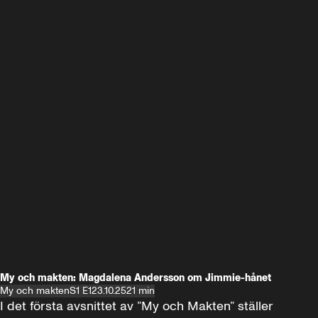
My och makten: Magdalena Andersson om Jimmie-hånet
My och makten
S1 E1
23.10.25
21 min
I det första avsnittet av ”My och Makten” ställer 