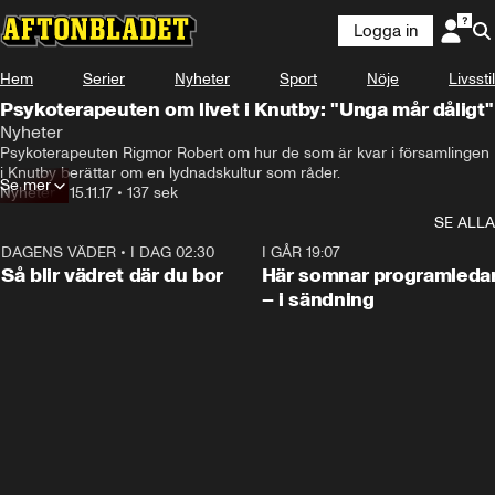
Logga in
Hem
Serier
Nyheter
Sport
Nöje
Livsstil
Psykoterapeuten om livet i Knutby: "Unga mår dåligt"
Nyheter
Psykoterapeuten Rigmor Robert om hur de som är kvar i församlingen 
i Knutby berättar om en lydnadskultur som råder.
Se mer
Nyheter
•
15.11.17
•
137 sek
SE ALLA
DAGENS VÄDER
•
I DAG 02:30
1:06
I GÅR 19:07
Så blir vädret där du bor
Här somnar programleda
– i sändning