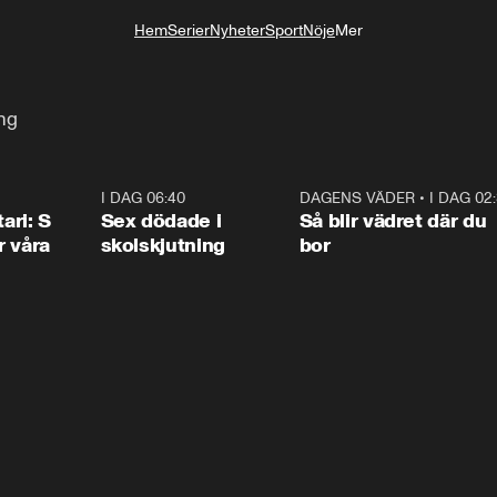
Hem
Serier
Nyheter
Sport
Nöje
Mer
Livsstil
ng
1:36
I DAG 06:40
0:47
DAGENS VÄDER
•
I DAG 02
1:0
ari: S
Sex dödade i
Så blir vädret där du
r våra
skolskjutning
bor