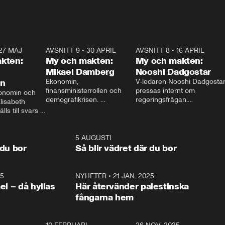
27 MAJ
3:51
AVSNITT 9
•
30 APRIL
24:00
AVSNITT 8
•
16 APRIL
25:1
kten:
My och makten:
My och makten:
Mikael Damberg
Nooshi Dadgostar
on
Ekonomin, 
V-ledaren Nooshi Dadgostar
finansministerrollen och 
pressas internt om 
onomin och 
demografikrisen. 
regeringsfrågan.

lisabeth 
Oppositionen ställs till svars 
I Aftonbladets 
ls till svars 
när Socialdemokraternas 
partiledarutfrågning ”My 
stern gästar 
Mikael Damberg gästar My 
och Makten” sätter hon ner 
My och Makten. 
och Makten. 
foten mot kritikerna:

1:06
5 AUGUSTI
1:0
– Vi ställer upp i val. Ska vi 
 du bor
Så blir vädret där du bor
vara med så sitter vi förstås 
25
1:22
NYHETER
•
21 JAN. 2025
0:5
ael – då hyllas
Här återvänder palestinska
fångarna hem