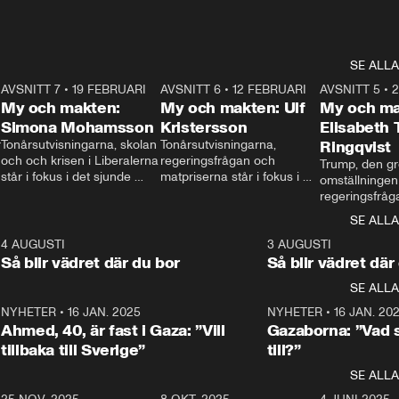
SE ALLA
7
AVSNITT 7
•
19 FEBRUARI
24:30
AVSNITT 6
•
12 FEBRUARI
27:30
AVSNITT 5
•
My och makten:
My och makten: Ulf
My och ma
Simona Mohamsson
Kristersson
Elisabeth
 
Tonårsutvisningarna, skolan 
Tonårsutvisningarna, 
Ringqvist
och och krisen i Liberalerna 
regeringsfrågan och 
Trump, den gr
står i fokus i det sjunde 
matpriserna står i fokus i 
omställningen
avsnittet av ”My och 
det sjätte avsnittet av ”My 
regeringsfråga
makten”. Se när 
och makten”. Se när 
centrum i det 
SE ALLA
Aftonbladets inrikespolitiska 
Aftonbladets inrikespolitiska 
avsnittet av ”
kommentator My 
kommentator My 
6
4 AUGUSTI
1:06
3 AUGUSTI
Makten”. Se nä
Rohwedder ställer 
Rohwedder ställer 
Så blir vädret där du bor
Så blir vädret där
Aftonbladets in
utbildnings- och 
statsminister Ulf Kristersson 
kommentator 
SE ALLA
integrationsminister Simona 
till svars.
Rohwedder stäl
Mohamsson till svars.
Centerpartiets
2
NYHETER
•
16 JAN. 2025
1:01
NYHETER
•
16 JAN. 20
Thand Ring till
Ahmed, 40, är fast i Gaza: ”Vill
Gazaborna: ”Vad s
tillbaka till Sverige”
till?”
SE ALLA