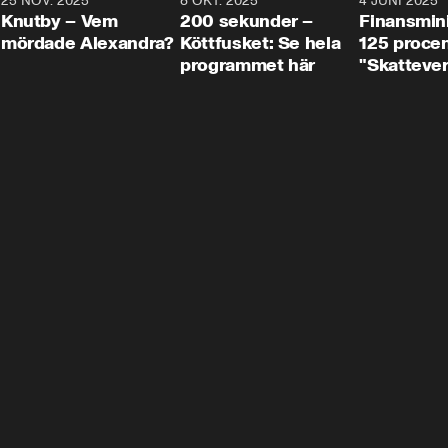
3
25 NOV. 2025
31:05
8 OKT. 2025
4:29
4 JUNI 2025
Knutby – Vem
200 sekunder –
Finansmin
mördade Alexandra?
Köttfusket: Se hela
125 procent
programmet här
"Skattever
viktig uppg