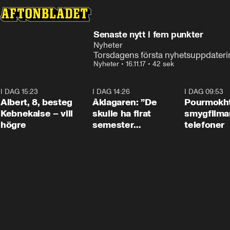
Senaste nytt i fem punkter
Nyheter
Torsdagens första nyhetsuppdateri
Nyheter
•
16.11.17
•
42 sek
I DAG 15:23
0:54
I DAG 14:26
1:54
I DAG 09:53
Albert, 8, besteg
Åklagaren: ”De
Pourmokht
Kebnekaise – vill
skulle ha firat
smygfilma
högre
semester
telefoner
tillsammans”