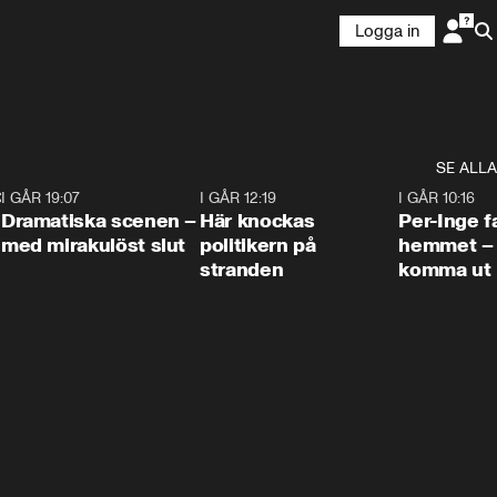
Logga in
SE ALLA
:30
6
I GÅR 19:07
0:42
I GÅR 12:19
0:45
I GÅR 10:16
Dramatiska scenen –
Här knockas
Per-Inge fa
med mirakulöst slut
politikern på
hemmet – 
stranden
komma ut