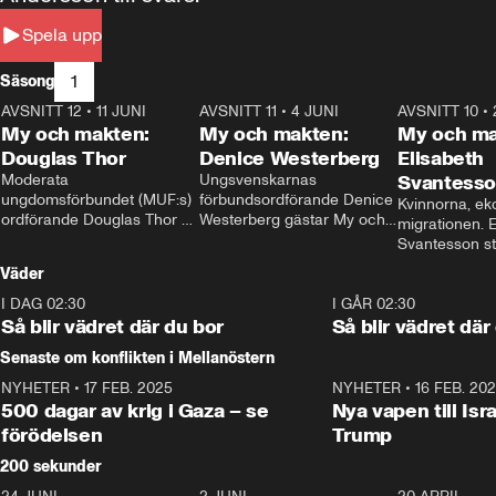
Spela upp
1
Säsong
AVSNITT 12
•
11 JUNI
26:27
AVSNITT 11
•
4 JUNI
23:40
AVSNITT 10
•
My och makten:
My och makten:
My och ma
Douglas Thor
Denice Westerberg
Elisabeth
Moderata 
Ungsvenskarnas 
Svantess
ungdomsförbundet (MUF:s) 
förbundsordförande Denice 
Kvinnorna, ek
ordförande Douglas Thor 
Westerberg gästar My och 
migrationen. E
gästar My och makten. I 
makten. I avsnittet 
Svantesson stäl
avsnittet diskuteras 
diskuteras migrationsfrågan 
när finansmini
Väder
tonårsutvisningarna och hur 
och hur SD ska locka 
Moderaterna ska locka 
kvinnliga väljare. 
I DAG 02:30
1:06
I GÅR 02:30
väljare till valet i höst. 
Så blir vädret där du bor
Så blir vädret där
Senaste om konflikten i Mellanöstern
NYHETER
•
17 FEB. 2025
0:45
NYHETER
•
16 FEB. 20
500 dagar av krig i Gaza – se
Nya vapen till Isr
förödelsen
Trump
200 sekunder