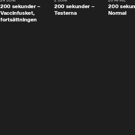
24 JUNI
5:00
2 JUNI
4:23
20 APRIL
200 sekunder –
200 sekunder –
200 sekun
Vaccinfusket,
Testerna
Normal
fortsättningen