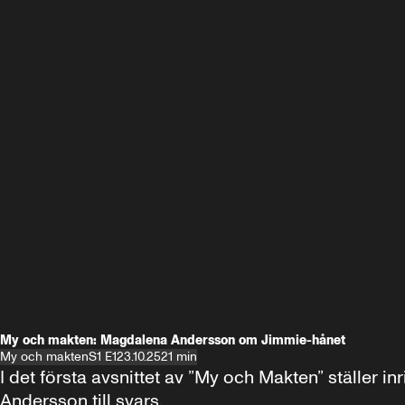
My och makten: Magdalena Andersson om Jimmie-hånet
My och makten
S1 E1
23.10.25
21 min
I det första avsnittet av ”My och Makten” ställe
Andersson till svars.