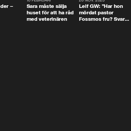
4:24
10 FEBRUARI
4:13
26 NOV. 2025
8:1
der –
Sara måste sälja
Leif GW: ”Har hon
huset för att ha råd
mördat pastor
med veterinären
Fossmos fru? Svar
nej.”