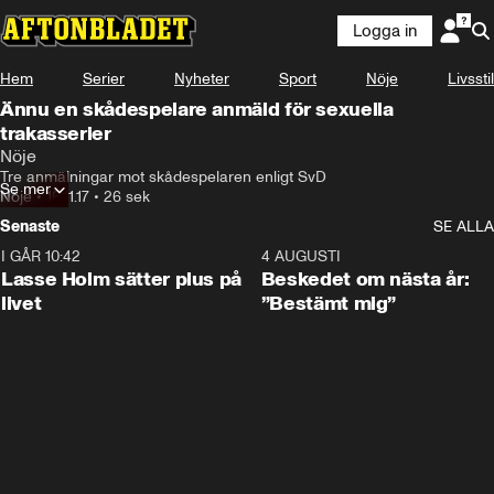
Logga in
Hem
Serier
Nyheter
Sport
Nöje
Livsstil
Ännu en skådespelare anmäld för sexuella
trakasserier
Nöje
Tre anmälningar mot skådespelaren enligt SvD
Se mer
Nöje
•
16.11.17
•
26 sek
Senaste
SE ALLA
I GÅR 10:42
1:04
4 AUGUSTI
Lasse Holm sätter plus på
Beskedet om nästa år:
livet
”Bestämt mig”