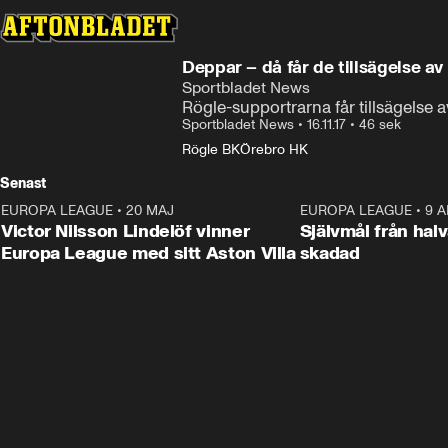
Deppar – då får de tillsägelse av
Sportbladet News
Rögle-supportrarna får tillsägelse 
Sportbladet News
•
16.11.17
•
46 sek
Rögle BK
Örebro HK
Senast
EUROPA LEAGUE
•
20 MAJ
1:32
EUROPA LEAGUE
•
9 A
Victor Nilsson Lindelöf vinner
Självmål från hal
Europa League med sitt Aston Villa
skadad