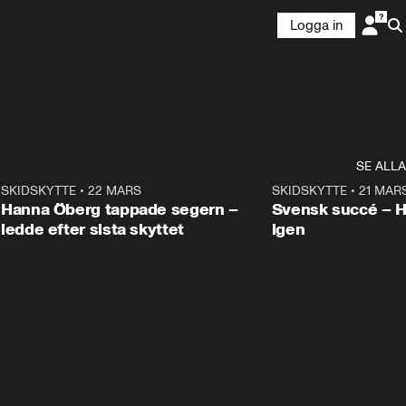
Logga in
SE ALLA
9
SKIDSKYTTE
•
22 MARS
0:55
SKIDSKYTTE
•
21 MAR
Hanna Öberg tappade segern –
Svensk succé – 
ledde efter sista skyttet
igen