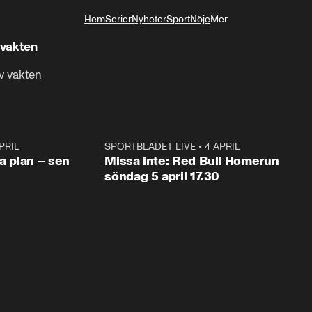
Hem
Serier
Nyheter
Sport
Nöje
Mer
Livsstil
 vakten
av vakten
PRIL
1:03
SPORTBLADET LIVE
•
4 APRIL
1:0
va plan – sen
Missa inte: Red Bull Homerun
söndag 5 april 17.30