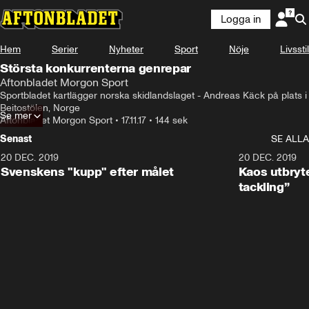
Logga in
Hem
Serier
Nyheter
Sport
Nöje
Livsstil
Största konkurrenterna genrepar
Aftonbladet Morgon Sport
Sportbladet kartlägger norska skidlandslaget - Andreas Käck på plats i 
Beitostölen, Norge
Se mer
Aftonbladet Morgon Sport
•
17.11.17
•
144 sek
Senast
SE ALLA
20 DEC. 2019
0:44
20 DEC. 2019
Svenskens "kupp" efter målet
Kaos utbryte
tackling”