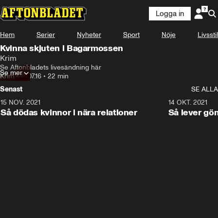
Logga in
Hem
Serier
Nyheter
Sport
Nöje
Livsstil
Kvinna skjuten i Bagarmossen
Krim
Se Aftonbladets livesändning här
Se mer
Krim
•
18.07.16
•
22 min
Senast
SE ALLA
15 NOV. 2021
3:28
14 OKT. 2021
Så dödas kvinnor i nära relationer
Så lever gö