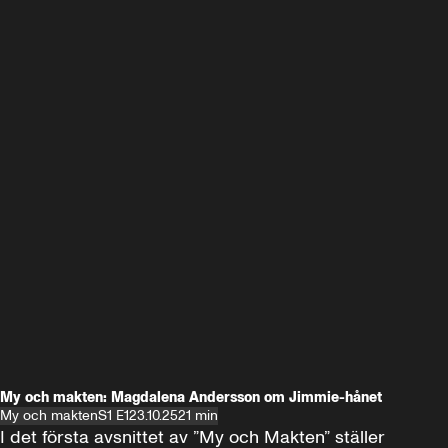
My och makten: Magdalena Andersson om Jimmie-hånet
My och makten
S1 E1
23.10.25
21 min
I det första avsnittet av ”My och Makten” ställer 