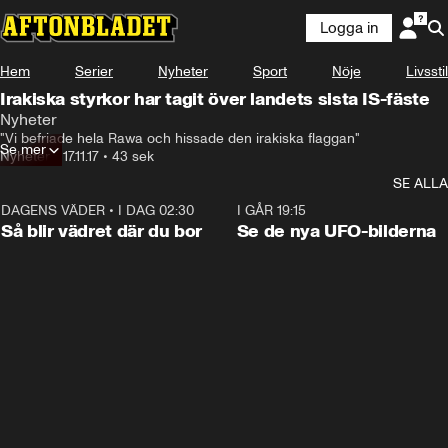
Logga in
Hem
Serier
Nyheter
Sport
Nöje
Livsstil
Irakiska styrkor har tagit över landets sista IS-fäste
Nyheter
"Vi befriade hela Rawa och hissade den irakiska flaggan"
Se mer
Nyheter
•
17.11.17
•
43 sek
SE ALLA
DAGENS VÄDER
•
I DAG 02:30
1:06
I GÅR 19:15
Så blir vädret där du bor
Se de nya UFO-bilderna