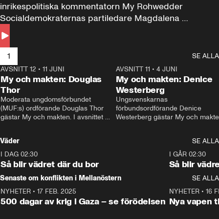
inrikespolitiska kommentatorn My Rohwedder 
Socialdemokraternas partiledare Magdalena 
Andersson till svars.
1
SE ALLA
AVSNITT 12
•
11 JUNI
26:27
AVSNITT 11
•
4 JUNI
2
My och makten: Douglas
My och makten: Denice
Thor
Westerberg
Moderata ungdomsförbundet 
Ungsvenskarnas 
(MUF:s) ordförande Douglas Thor 
förbundsordförande Denice 
gästar My och makten. I avsnittet 
Westerberg gästar My och makten.
diskuteras tonårsutvisningarna och 
avsnittet diskuteras migrationsfrå
hur Moderaterna ska locka väljare till 
och hur SD ska locka kvinnliga 
Väder
SE ALLA
valet i höst. 
väljare. 
I DAG 02:30
1:06
I GÅR 02:30
Så blir vädret där du bor
Så blir vädr
Senaste om konflikten i Mellanöstern
SE ALLA
NYHETER
•
17 FEB. 2025
0:45
NYHETER
•
16 F
500 dagar av krig i Gaza – se förödelsen
Nya vapen ti