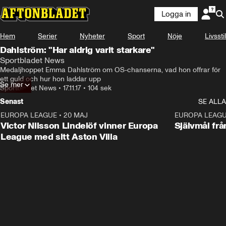
Logga in
Hem
Serier
Nyheter
Sport
Nöje
Livsstil
Dahlström: "Har aldrig varit starkare"
Sportbladet News
Medaljhoppet Emma Dahlström om OS-chanserna, vad hon offrar för 
ett guld och hur hon laddar upp
Se mer
Sportbladet News
•
17.11.17
•
104 sek
Senast
SE ALLA
EUROPA LEAGUE
•
20 MAJ
1:32
EUROPA LEAG
Victor Nilsson Lindelöf vinner Europa
Självmål frå
League med sitt Aston Villa