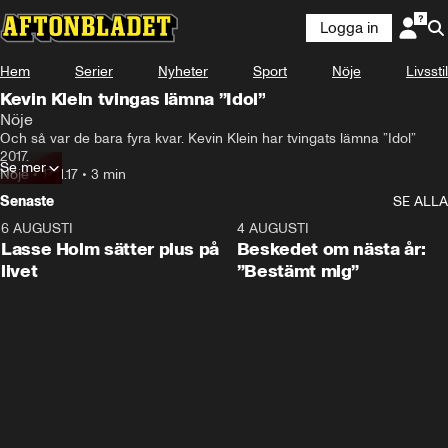
Logga in
Hem
Serier
Nyheter
Sport
Nöje
Livsstil
Kevin Klein tvingas lämna ”Idol”
Nöje
Och så var de bara fyra kvar. Kevin Klein har tvingats lämna ”Idol” 
2017.
Se mer
Nöje
•
17.11.17
•
3 min
Senaste
SE ALLA
6 AUGUSTI
1:04
4 AUGUSTI
Lasse Holm sätter plus på
Beskedet om nästa år:
livet
”Bestämt mig”