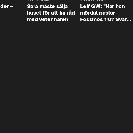
4:24
10 FEBRUARI
4:13
26 NOV. 2025
8:1
der –
Sara måste sälja
Leif GW: ”Har hon
huset för att ha råd
mördat pastor
med veterinären
Fossmos fru? Svar
nej.”