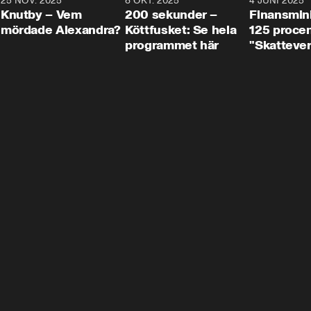
3
25 NOV. 2025
31:05
8 OKT. 2025
4:29
4 JUNI 2025
Knutby – Vem
200 sekunder –
Finansmin
mördade Alexandra?
Köttfusket: Se hela
125 procent
programmet här
"Skattever
viktig uppg