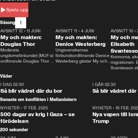
Spela upp
1
Säsong
AVSNITT 12
•
11 JUNI
26:27
AVSNITT 11
•
4 JUNI
23:40
AVSNITT 10
•
My och makten:
My och makten:
My och ma
Douglas Thor
Denice Westerberg
Elisabeth
Moderata 
Ungsvenskarnas 
Svantess
ungdomsförbundet (MUF:s) 
förbundsordförande Denice 
Kvinnorna, ek
ordförande Douglas Thor 
Westerberg gästar My och 
migrationen. E
gästar My och makten. I 
makten. I avsnittet 
Svantesson stäl
avsnittet diskuteras 
diskuteras migrationsfrågan 
när finansmini
Väder
tonårsutvisningarna och hur 
och hur SD ska locka 
Moderaterna ska locka 
kvinnliga väljare. 
I DAG 02:30
1:06
I GÅR 02:30
väljare till valet i höst. 
Så blir vädret där du bor
Så blir vädret där
Senaste om konflikten i Mellanöstern
NYHETER
•
17 FEB. 2025
0:45
NYHETER
•
16 FEB. 20
500 dagar av krig i Gaza – se
Nya vapen till Isr
förödelsen
Trump
200 sekunder