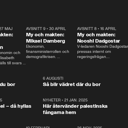
27 MAJ
3:51
AVSNITT 9
•
30 APRIL
24:00
AVSNITT 8
•
16 APRIL
25:1
kten:
My och makten:
My och makten:
Mikael Damberg
Nooshi Dadgostar
on
Ekonomin, 
V-ledaren Nooshi Dadgostar
finansministerrollen och 
pressas internt om 
onomin och 
demografikrisen. 
regeringsfrågan.

lisabeth 
Oppositionen ställs till svars 
I Aftonbladets 
ls till svars 
när Socialdemokraternas 
partiledarutfrågning ”My 
stern gästar 
Mikael Damberg gästar My 
och Makten” sätter hon ner 
My och Makten. 
och Makten. 
foten mot kritikerna:

1:06
6 AUGUSTI
1:0
– Vi ställer upp i val. Ska vi 
 du bor
Så blir vädret där du bor
vara med så sitter vi förstås 
25
1:22
NYHETER
•
21 JAN. 2025
0:5
ael – då hyllas
Här återvänder palestinska
fångarna hem