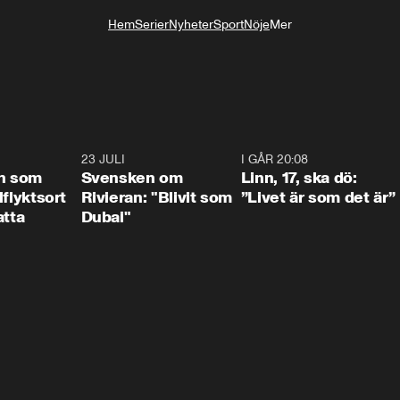
Hem
Serier
Nyheter
Sport
Nöje
Mer
Livsstil
1:24
23 JULI
1:42
I GÅR 20:08
4:3
n som
Svensken om
Linn, 17, ska dö:
llflyktsort
Rivieran: "Blivit som
”Livet är som det är”
atta
Dubai"