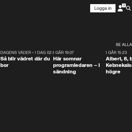
Logga in
SE ALLA
6
DAGENS VÄDER
•
I DAG 02:30
1:06
I GÅR 19:07
0:45
I GÅR 15:23
Så blir vädret där du
Här somnar
Albert, 8,
bor
programledaren – i
Kebnekaise
sändning
högre