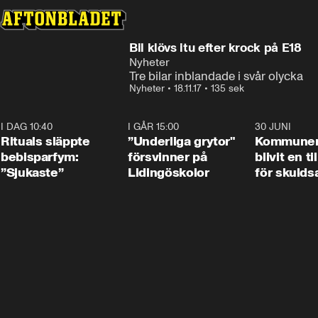
Bil klövs itu efter krock på E18
Nyheter
Tre bilar inblandade i svår olycka
Nyheter
•
18.11.17
•
135 sek
I DAG 10:40
1:01
I GÅR 15:00
1:07
30 JUNI
Rituals släppte
”Underliga grytor"
Kommune
bebisparfym:
försvinner på
blivit en ti
”Sjukaste”
Lidingöskolor
för skulds