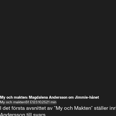
My och makten: Magdalena Andersson om Jimmie-hånet
My och makten
S1 E1
23.10.25
21 min
I det första avsnittet av ”My och Makten” ställe
Andersson till svars.