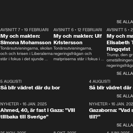
SE ALLA
7
AVSNITT 7
•
19 FEBRUARI
24:30
AVSNITT 6
•
12 FEBRUARI
27:30
AVSNITT 5
•
My och makten:
My och makten: Ulf
My och ma
Simona Mohamsson
Kristersson
Elisabeth
 
Tonårsutvisningarna, skolan 
Tonårsutvisningarna, 
Ringqvist
och och krisen i Liberalerna 
regeringsfrågan och 
Trump, den gr
står i fokus i det sjunde 
matpriserna står i fokus i 
omställningen
avsnittet av ”My och 
det sjätte avsnittet av ”My 
regeringsfråga
makten”. Se när 
och makten”. Se när 
centrum i det 
SE ALLA
Aftonbladets inrikespolitiska 
Aftonbladets inrikespolitiska 
avsnittet av ”
kommentator My 
kommentator My 
6
5 AUGUSTI
1:06
4 AUGUSTI
Makten”. Se nä
Rohwedder ställer 
Rohwedder ställer 
Så blir vädret där du bor
Så blir vädret där
Aftonbladets in
utbildnings- och 
statsminister Ulf Kristersson 
kommentator 
SE ALLA
integrationsminister Simona 
till svars.
Rohwedder stäl
Mohamsson till svars.
Centerpartiets
2
NYHETER
•
16 JAN. 2025
1:01
NYHETER
•
16 JAN. 20
Thand Ring till
Ahmed, 40, är fast i Gaza: ”Vill
Gazaborna: ”Vad s
tillbaka till Sverige”
till?”
SE ALLA