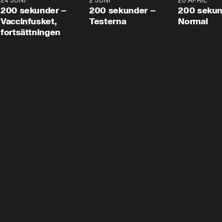
24 JUNI
5:00
2 JUNI
4:23
20 APRIL
200 sekunder –
200 sekunder –
200 sekun
Vaccinfusket,
Testerna
Normal
fortsättningen