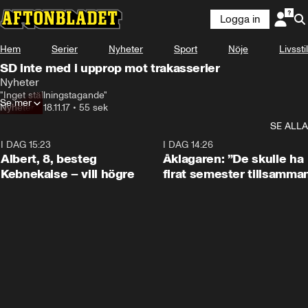
Logga in
Hem
Serier
Nyheter
Sport
Nöje
Livsstil
SD inte med i upprop mot trakasserier
Nyheter
"Inget ställningstagande"
Se mer
Nyheter
•
18.11.17
•
55 sek
SE ALLA
I DAG 15:23
0:54
I DAG 14:26
Albert, 8, besteg
Åklagaren: ”De skulle ha
Kebnekaise – vill högre
firat semester tillsamma