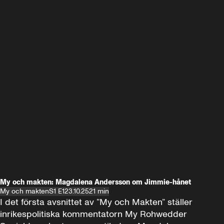
My och makten: Magdalena Andersson om Jimmie-hånet
My och makten
S1 E1
23.10.25
21 min
I det första avsnittet av ”My och Makten” ställer 
inrikespolitiska kommentatorn My Rohwedder 