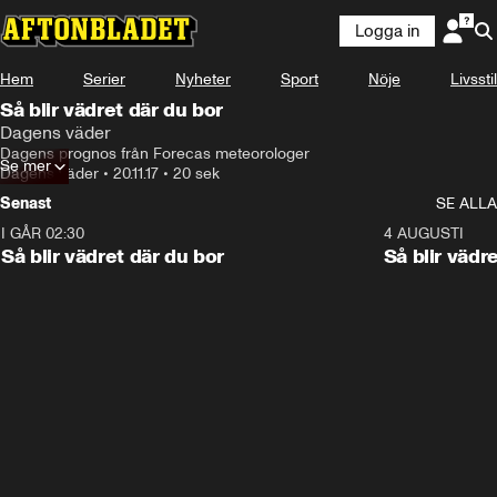
Logga in
Hem
Serier
Nyheter
Sport
Nöje
Livsstil
Så blir vädret där du bor
Dagens väder
Dagens prognos från Forecas meteorologer
Se mer
Dagens väder
•
20.11.17
•
20 sek
Senast
SE ALLA
I GÅR 02:30
1:06
4 AUGUSTI
Så blir vädret där du bor
Så blir vädr