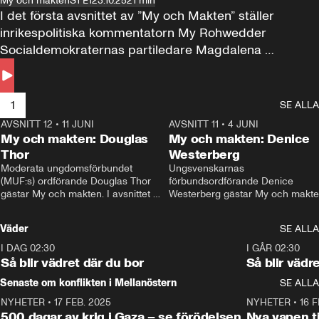
My och makten
S1 E1
23.10.25
21 min
I det första avsnittet av ”My och Makten” ställer 
inrikespolitiska kommentatorn My Rohwedder 
Socialdemokraternas partiledare Magdalena 
Andersson till svars.
1
SE ALLA
AVSNITT 12
•
11 JUNI
26:27
AVSNITT 11
•
4 JUNI
2
My och makten: Douglas
My och makten: Denice
Thor
Westerberg
Moderata ungdomsförbundet 
Ungsvenskarnas 
(MUF:s) ordförande Douglas Thor 
förbundsordförande Denice 
gästar My och makten. I avsnittet 
Westerberg gästar My och makten.
diskuteras tonårsutvisningarna och 
avsnittet diskuteras migrationsfrå
hur Moderaterna ska locka väljare till 
och hur SD ska locka kvinnliga 
Väder
SE ALLA
valet i höst. 
väljare. 
I DAG 02:30
1:06
I GÅR 02:30
Så blir vädret där du bor
Så blir vädr
Senaste om konflikten i Mellanöstern
SE ALLA
NYHETER
•
17 FEB. 2025
0:45
NYHETER
•
16 F
500 dagar av krig i Gaza – se förödelsen
Nya vapen ti