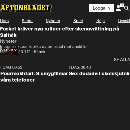
Logga in
Hem
Serier
Nyheter
Sport
Nöje
Livsstil
Facket kräver nya rutiner efter skenavrättning på
Saltvik
Nyheter
Intagen riktade replika av en pistol mot anställd
Se mer
Nyheter
•
20.11.17
•
51 sek
SE ALLA
I DAG 09:53
1:36
I DAG 06:40
Pourmokhtari: S smygfilmar
Sex dödade i skolskjutni
våra telefoner