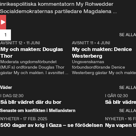
inrikespolitiska kommentatorn My Rohwedder 
Socialdemokraternas partiledare Magdalena 
Andersson till svars.
1
SE ALLA
AVSNITT 12
•
11 JUNI
26:27
AVSNITT 11
•
4 JUNI
2
My och makten: Douglas
My och makten: Denice
Thor
Westerberg
Moderata ungdomsförbundet 
Ungsvenskarnas 
(MUF:s) ordförande Douglas Thor 
förbundsordförande Denice 
gästar My och makten. I avsnittet 
Westerberg gästar My och makten.
diskuteras tonårsutvisningarna och 
avsnittet diskuteras migrationsfrå
hur Moderaterna ska locka väljare till 
och hur SD ska locka kvinnliga 
Väder
SE ALLA
valet i höst. 
väljare. 
I DAG 02:30
1:06
I GÅR 02:30
Så blir vädret där du bor
Så blir vädr
Senaste om konflikten i Mellanöstern
SE ALLA
NYHETER
•
17 FEB. 2025
0:45
NYHETER
•
16 F
500 dagar av krig i Gaza – se förödelsen
Nya vapen ti