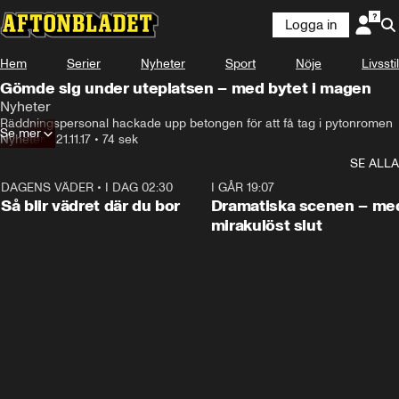
Logga in
Hem
Serier
Nyheter
Sport
Nöje
Livsstil
Gömde sig under uteplatsen – med bytet i magen
Nyheter
Räddningspersonal hackade upp betongen för att få tag i pytonromen
Se mer
Nyheter
•
21.11.17
•
74 sek
SE ALLA
DAGENS VÄDER
•
I DAG 02:30
1:06
I GÅR 19:07
Så blir vädret där du bor
Dramatiska scenen – me
mirakulöst slut