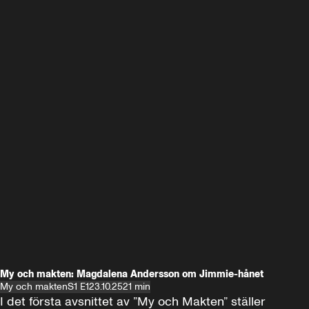
My och makten: Magdalena Andersson om Jimmie-hånet
My och makten
S1 E1
23.10.25
21 min
I det första avsnittet av ”My och Makten” ställer 