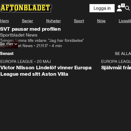
Logga in
Hem
Serier
Nyheter
Sport
Nöje
Livsstil
SVT pausar med profilen
Sportbladet News
Tvingas lämna tills vidare: "Jag har förståelse"
Se mer
Sportbladet News
•
21.11.17
•
4 min
Senast
SE ALLA
EUROPA LEAGUE
•
20 MAJ
1:32
EUROPA LEAG
Victor Nilsson Lindelöf vinner Europa
Självmål frå
League med sitt Aston Villa