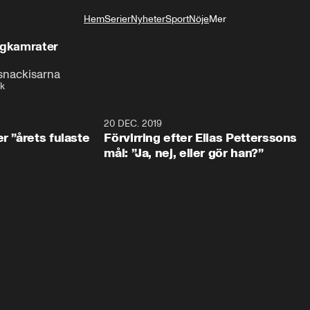
Hem
Serier
Nyheter
Sport
Nöje
Mer
Livsstil
lagkamrater
snackisarna
k
0:49
20 DEC. 2019
1:0
r ”årets fulaste
Förvirring efter Elias Petterssons
mål: ”Ja, nej, eller gör han?”