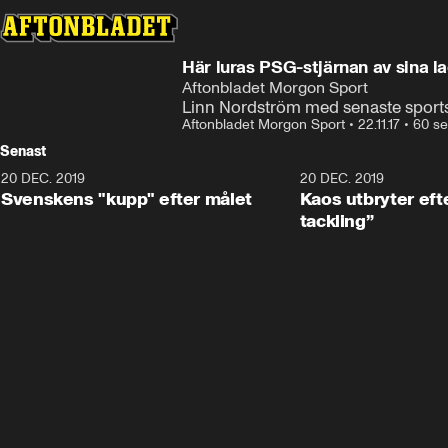
Här luras PSG-stjärnan av sina 
Aftonbladet Morgon Sport
Linn Nordström med senaste sport
Aftonbladet Morgon Sport
•
22.11.17
•
60 se
Senast
20 DEC. 2019
0:44
20 DEC. 2019
Svenskens "kupp" efter målet
Kaos utbryter efte
tackling”