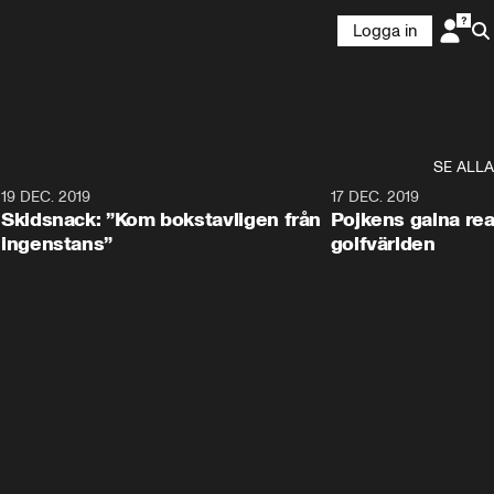
Logga in
SE ALLA
8
19 DEC. 2019
17 DEC. 2019
Skidsnack: ”Kom bokstavligen från
Pojkens galna rea
ingenstans”
golfvärlden