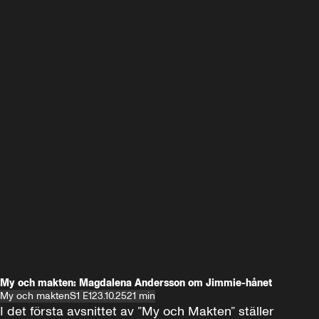
My och makten: Magdalena Andersson om Jimmie-hånet
My och makten
S1 E1
23.10.25
21 min
I det första avsnittet av ”My och Makten” ställer 