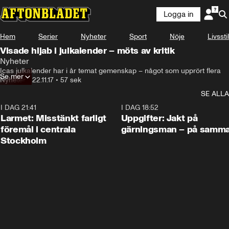
Logga in
Hem
Serier
Nyheter
Sport
Nöje
Livsstil
Visade hijab i julkalender – möts av kritik
Nyheter
Icas julkalender har i år temat gemenskap – något som upprört flera
Se mer
Nyheter
•
22.11.17
•
57 sek
SE ALLA
I DAG 21:41
0:35
I DAG 18:52
Larmet: Misstänkt farligt
Uppgifter: Jakt på
föremål i centrala
gärningsman – på samma
Stockholm