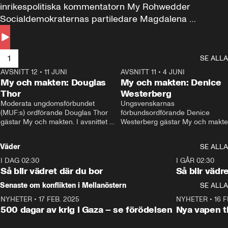
inrikespolitiska kommentatorn My Rohwedder 
Socialdemokraternas partiledare Magdalena 
Andersson till svars.
1
SE ALLA
AVSNITT 12
•
11 JUNI
26:27
AVSNITT 11
•
4 JUNI
2
My och makten: Douglas
My och makten: Denice
Thor
Westerberg
Moderata ungdomsförbundet 
Ungsvenskarnas 
(MUF:s) ordförande Douglas Thor 
förbundsordförande Denice 
gästar My och makten. I avsnittet 
Westerberg gästar My och makten.
diskuteras tonårsutvisningarna och 
avsnittet diskuteras migrationsfrå
hur Moderaterna ska locka väljare till 
och hur SD ska locka kvinnliga 
Väder
SE ALLA
valet i höst. 
väljare. 
I DAG 02:30
1:06
I GÅR 02:30
Så blir vädret där du bor
Så blir vädr
Senaste om konflikten i Mellanöstern
SE ALLA
NYHETER
•
17 FEB. 2025
0:45
NYHETER
•
16 F
500 dagar av krig i Gaza – se förödelsen
Nya vapen ti