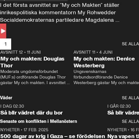
I det första avsnittet av ”My och Makten” ställer 
inrikespolitiska kommentatorn My Rohwedder 
Socialdemokraternas partiledare Magdalena 
Andersson till svars.
1
SE ALLA
AVSNITT 12
•
11 JUNI
26:27
AVSNITT 11
•
4 JUNI
2
My och makten: Douglas
My och makten: Denice
Thor
Westerberg
Moderata ungdomsförbundet 
Ungsvenskarnas 
(MUF:s) ordförande Douglas Thor 
förbundsordförande Denice 
gästar My och makten. I avsnittet 
Westerberg gästar My och makten.
diskuteras tonårsutvisningarna och 
avsnittet diskuteras migrationsfrå
hur Moderaterna ska locka väljare till 
och hur SD ska locka kvinnliga 
Väder
SE ALLA
valet i höst. 
väljare. 
I DAG 02:30
1:06
I GÅR 02:30
Så blir vädret där du bor
Så blir vädr
Senaste om konflikten i Mellanöstern
SE ALLA
NYHETER
•
17 FEB. 2025
0:45
NYHETER
•
16 F
500 dagar av krig i Gaza – se förödelsen
Nya vapen ti