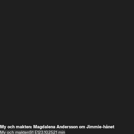
My och makten: Magdalena Andersson om Jimmie-hånet
My och makten
S1 E1
23.10.25
21 min