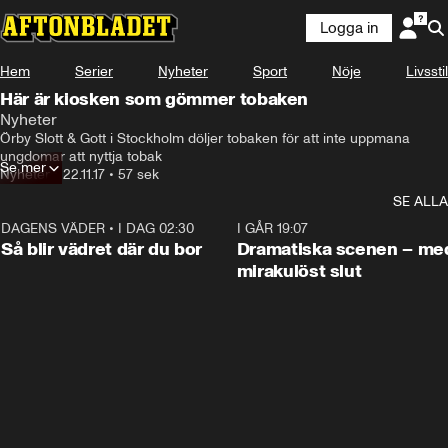
Logga in
Hem
Serier
Nyheter
Sport
Nöje
Livsstil
Här är kiosken som gömmer tobaken
Nyheter
Örby Slott & Gott i Stockholm döljer tobaken för att inte uppmana 
ungdomar att nyttja tobak
Se mer
Nyheter
•
22.11.17
•
57 sek
SE ALLA
DAGENS VÄDER
•
I DAG 02:30
1:06
I GÅR 19:07
Så blir vädret där du bor
Dramatiska scenen – me
mirakulöst slut