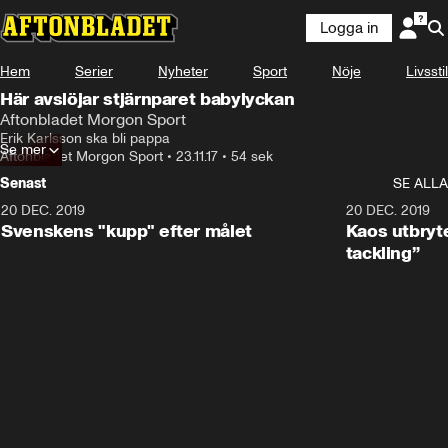
Logga in
Hem
Serier
Nyheter
Sport
Nöje
Livsstil
Här avslöjar stjärnparet babylyckan
Aftonbladet Morgon Sport
Erik Karlsson ska bli pappa
Se mer
Aftonbladet Morgon Sport
•
23.11.17
•
54 sek
Senast
SE ALLA
20 DEC. 2019
0:44
20 DEC. 2019
Svenskens "kupp" efter målet
Kaos utbryte
tackling”