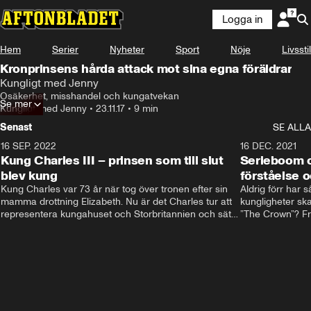
Logga in
Hem
Serier
Nyheter
Sport
Nöje
Livsstil
Kronprinsens hårda attack mot sina egna föräldrar
Kungligt med Jenny
Osäkerhet, misshandel och kungatvekan
Se mer
Kungligt med Jenny
•
23.11.17
•
9 min
Senast
SE ALLA
16 SEP. 2022
3:40
16 DEC. 2021
Kung Charles III – prinsen som till slut
Serieboom o
blev kung
förståelse o
Kung Charles var 73 år när tog över tronen efter sin 
Aldrig förr har 
mamma drottning Elizabeth. Nu är det Charles tur att 
kungligheter ska
representera kungahuset och Storbritannien och sätta 
”The Crown”? Frå
sin egen prägel på den kungliga rollen.
Storbritannien. 
förståelse och h
kungahuset komm
kungaserier är 